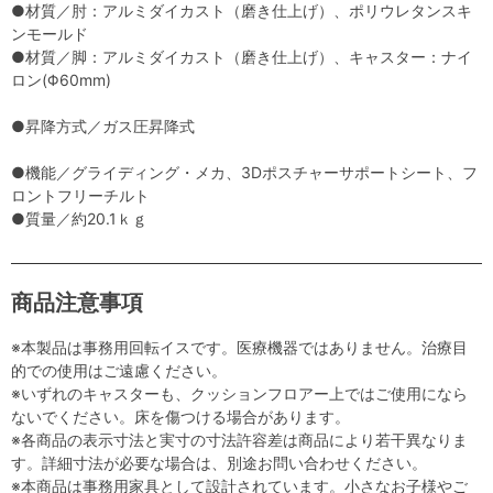
●材質／肘：アルミダイカスト（磨き仕上げ）、ポリウレタンスキ
ンモールド
●材質／脚：アルミダイカスト（磨き仕上げ）、キャスター：ナイ
ロン(Φ60mm)
●昇降方式／ガス圧昇降式
●機能／グライディング・メカ、3Dポスチャーサポートシート、フ
ロントフリーチルト
●質量／約20.1ｋｇ
商品注意事項
※本製品は事務用回転イスです。医療機器ではありません。治療目
的での使用はご遠慮ください。
※いずれのキャスターも、クッションフロアー上ではご使用になら
ないでください。床を傷つける場合があります。
※各商品の表示寸法と実寸の寸法許容差は商品により若干異なりま
す。詳細寸法が必要な場合は、別途お問い合わせください。
※本商品は事務用家具として設計されています。小さなお子様やご