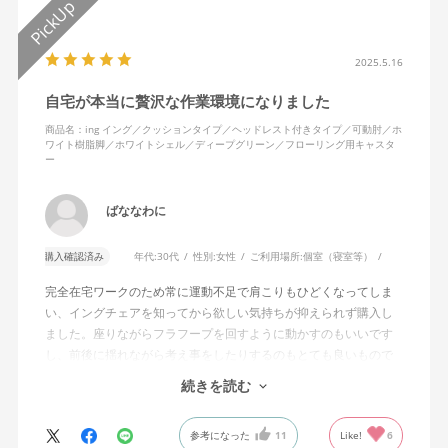
2025.5.16
自宅が本当に贅沢な作業環境になりました
商品名：ing イング／クッションタイプ／ヘッドレスト付きタイプ／可動肘／ホ
ワイト樹脂脚／ホワイトシェル／ディープグリーン／フローリング用キャスタ
ー
ばななわに
購入確認済み
年代:
30代
性別:
女性
ご利用場所:
個室（寝室等）
完全在宅ワークのため常に運動不足で肩こりもひどくなってしま
い、イングチェアを知ってから欲しい気持ちが抑えられず購入し
ました。座りながらフラフープを回すように動かすのもいいです
し、前後に揺れながら考え事をしたりするのもとても良いもので
す。カチャカチャ音が鳴るわけではないのですが、オフィスで揺
続きを読む
れてばっかだと怒られそうですが、自宅なら何も気にせずに使え
ます。
参考になった
11
Like!
6
特に前後に揺らす時にヘッドレストありで購入して良かったと思