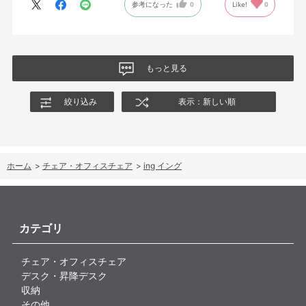
参考になった
0
Like!
0
絵を描くのと、ゲームをするためのデスクで使用しているためお
尻についてくるフレキシブルな座面が嬉しい。
肘置きは可動肘を選択したが、コントローラーをもって肘をつく
と硬さを感じる。高さや可動域は非常に良い。
もっと見る
絞り込み
表示：新しい順
ホーム
>
チェア・オフィスチェア
>
ing イング
カテゴリ
チェア・オフィスチェア
デスク・昇降デスク
収納
その他