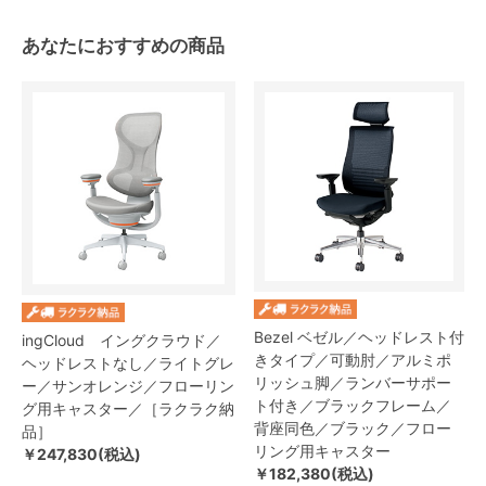
あなたにおすすめの商品
Bezel ベゼル／ヘッドレスト付
ingCloud イングクラウド／
きタイプ／可動肘／アルミポ
ヘッドレストなし／ライトグレ
リッシュ脚／ランバーサポー
ー／サンオレンジ／フローリン
ト付き／ブラックフレーム／
グ用キャスター／［ラクラク納
背座同色／ブラック／フロー
品］
リング用キャスター
￥247,830(税込)
￥182,380(税込)