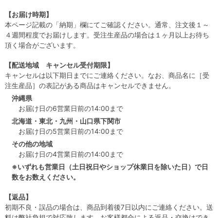
【お届け時期】
本ページ記載の「納期」欄にてご確認ください。通常、注文後１～
４週間程度でお届けします。受注生産品の場合は１ヶ月以上お待ち
頂く場合がございます。
【配送地域 キャンセル受付期限】
キャンセルは以下期日までにご連絡ください。なお、商品名に［受
注生産品］の表記がある商品はキャンセルできません。
沖縄県
お届け日の6営業日前の14:00まで
北海道・東北・九州・山口県下関市
お届け日の5営業日前の14:00まで
その他の地域
お届け日の4営業日前の14:00まで
※いずれも営業日（土日祝日やショップ休業日を除いた日）で日
数をお数えください。
【返品】
初期不良・誤品の場合は、商品到着後7日以内にご連絡ください。送
料は弊社負担で対応致します。お客様都合による返品・交換はでき