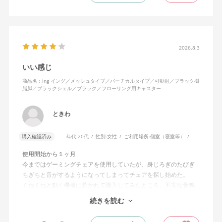
えます。揺れを止める機能もちゃんとあります。
2026.8.3
いい感じ
商品名：ing イング／メッシュタイプ／バーチカルタイプ／可動肘／ブラック樹
脂脚／ブラックシェル／ブラック／フローリング用キャスター
ときわ
購入確認済み
年代:
20代
性別:
女性
ご利用場所:
個室（寝室等）
使用開始から１ヶ月
今まではゲーミングチェアを使用していたが、身じろぎのたびぎ
ちぎちと音がするようになってしまってチェアを探し始めた。
くねくねと動く機構に惹かれて購入してみたところ、不安な音鳴
りは無くなった！但し座る時と立つ時はカッチョンと音がする。
続きを読む
これは座っていない時に椅子が倒れないように立ち上がると水平
に保つ機構があるようだ。