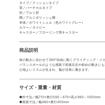
タイプ／クッションタイプ
背／バーチカルタイプ
肘／アルミ肘
脚／アルミポリッシュ脚
本体／ホワイトシェル（色ホワイトグレー）
カラー／ネイビー
キャスター／フローリング用キャスター
商品説明
体の動きに合わせて360°自由に動くグライディング・メ
バランスボールのような感覚で前後左右や斜めの動きにも
心地よいリズムが生まれ、脳が活発に働きます。
サイズ・重量・材質
●外寸法／幅710×奥行590～670×高さ960～1050mm
●座面寸法／幅480×奥行450mm