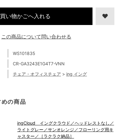
買い物かごへ入れる
この商品について問い合わせる
WS101835
CR-GA3243E1G4T7-VNN
チェア・オフィスチェア
>
ing イング
すめの商品
ingCloud イングクラウド／ヘッドレストなし／
ライトグレー／サンオレンジ／フローリング用キ
ャスター／［ラクラク納品］