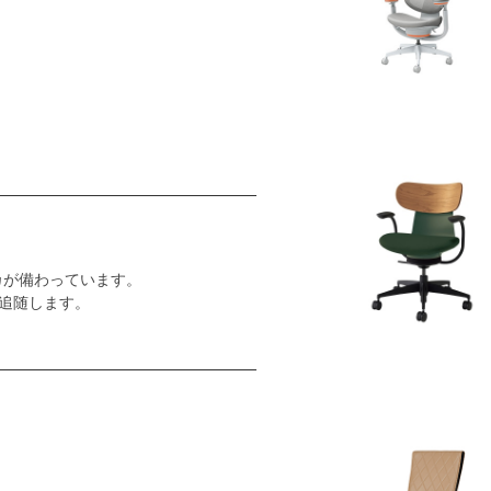
カが備わっています。
追随します。