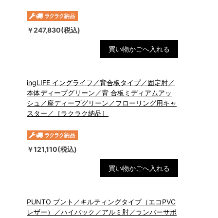
￥247,830(税込)
買い物かごへ入れる
ingLIFE イングライフ／背合板タイプ／固定肘／
本体ディープグリーン／背 合板ミディアムアッ
シュ／座ディープグリーン／フローリング用キャ
スター／［ラクラク納品］
￥121,110(税込)
買い物かごへ入れる
PUNTO プント／キルティングタイプ（エコPVC
レザー）／ハイバック／アルミ肘／ランバーサポ