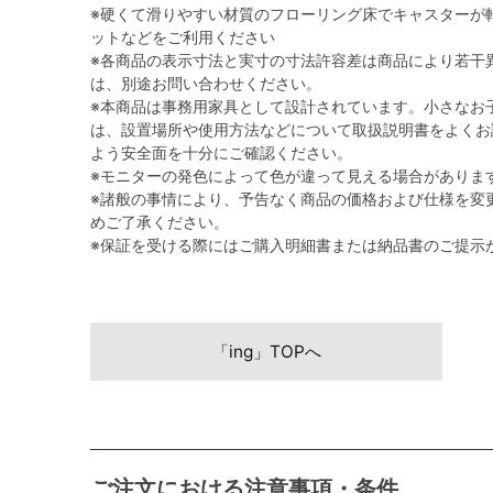
※硬くて滑りやすい材質のフローリング床でキャスターが
ットなどをご利用ください
※各商品の表示寸法と実寸の寸法許容差は商品により若干
は、別途お問い合わせください。
※本商品は事務用家具として設計されています。小さなお
は、設置場所や使用方法などについて取扱説明書をよくお
よう安全面を十分にご確認ください。
※モニターの発色によって色が違って見える場合がありま
※諸般の事情により、予告なく商品の価格および仕様を変
めご了承ください。
※保証を受ける際にはご購入明細書または納品書のご提示
「ing」TOPへ
ご注文における注意事項・条件