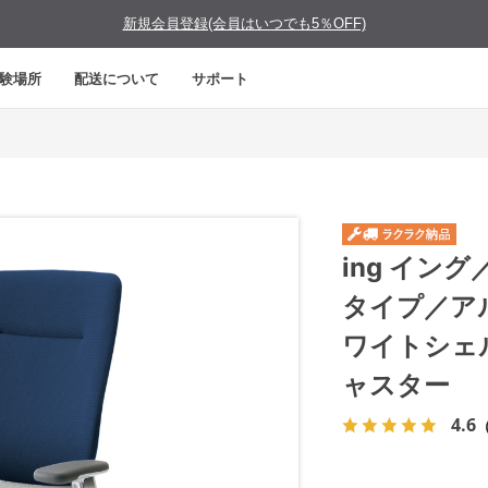
新規会員登録(会員はいつでも5％OFF)
験場所
配送について
サポート
ing イン
タイプ／ア
ワイトシェ
ャスター
4.6
（