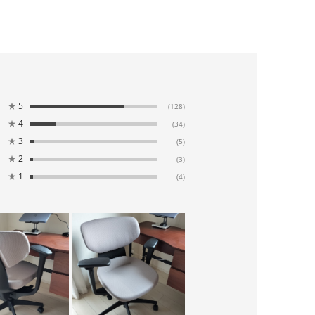
★
5
(128)
★
4
(34)
★
3
(5)
★
2
(3)
★
1
(4)