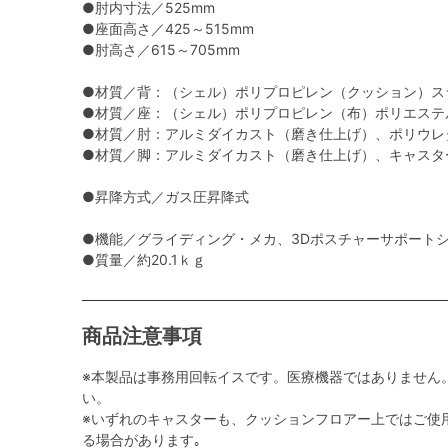
●肘内寸法／525mm
●座面高さ／425～515mm
●肘高さ／615～705mm
●材質／背：（シェル）ポリプロピレン（クッション）ス
●材質／座：（シェル）ポリプロピレン（布）ポリエステ
●材質／肘：アルミダイカスト（磨き仕上げ）、ポリウレ
●材質／脚：アルミダイカスト（磨き仕上げ）、キャスター
●昇降方式／ガス圧昇降式
●機能／グライディング・メカ、3Dポスチャーサポート
●質量／約20.1ｋｇ
商品注意事項
※本製品は事務用回転イスです。医療機器ではありません
い。
※いずれのキャスターも、クッションフロアー上ではご使
る場合があります｡