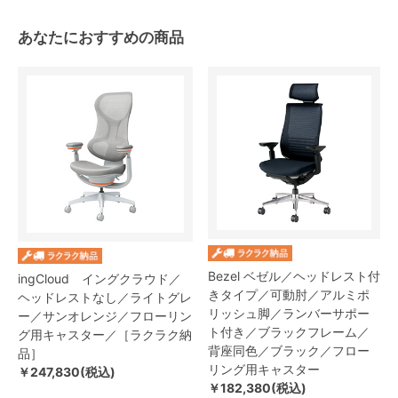
あなたにおすすめの商品
Bezel ベゼル／ヘッドレスト付
ingCloud イングクラウド／
きタイプ／可動肘／アルミポ
ヘッドレストなし／ライトグレ
リッシュ脚／ランバーサポー
ー／サンオレンジ／フローリン
ト付き／ブラックフレーム／
グ用キャスター／［ラクラク納
背座同色／ブラック／フロー
品］
リング用キャスター
￥247,830(税込)
￥182,380(税込)