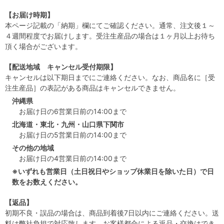
【お届け時期】
本ページ記載の「納期」欄にてご確認ください。通常、注文後１～
４週間程度でお届けします。受注生産品の場合は１ヶ月以上お待ち
頂く場合がございます。
【配送地域 キャンセル受付期限】
キャンセルは以下期日までにご連絡ください。なお、商品名に［受
注生産品］の表記がある商品はキャンセルできません。
沖縄県
お届け日の6営業日前の14:00まで
北海道・東北・九州・山口県下関市
お届け日の5営業日前の14:00まで
その他の地域
お届け日の4営業日前の14:00まで
※いずれも営業日（土日祝日やショップ休業日を除いた日）で日
数をお数えください。
【返品】
初期不良・誤品の場合は、商品到着後7日以内にご連絡ください。送
料は弊社負担で対応致します。お客様都合による返品・交換はでき