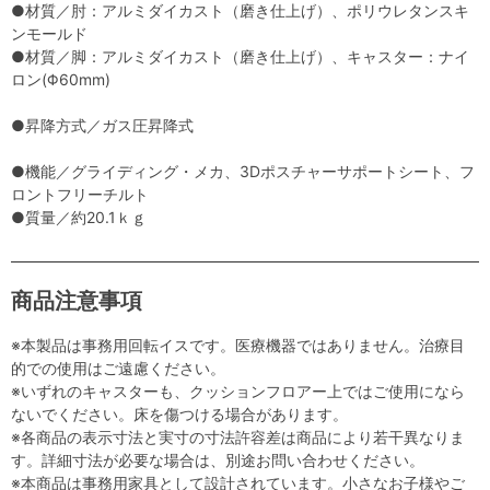
●材質／肘：アルミダイカスト（磨き仕上げ）、ポリウレタンスキ
ンモールド
●材質／脚：アルミダイカスト（磨き仕上げ）、キャスター：ナイ
ロン(Φ60mm)
●昇降方式／ガス圧昇降式
●機能／グライディング・メカ、3Dポスチャーサポートシート、フ
ロントフリーチルト
●質量／約20.1ｋｇ
商品注意事項
※本製品は事務用回転イスです。医療機器ではありません。治療目
的での使用はご遠慮ください。
※いずれのキャスターも、クッションフロアー上ではご使用になら
ないでください。床を傷つける場合があります。
※各商品の表示寸法と実寸の寸法許容差は商品により若干異なりま
す。詳細寸法が必要な場合は、別途お問い合わせください。
※本商品は事務用家具として設計されています。小さなお子様やご