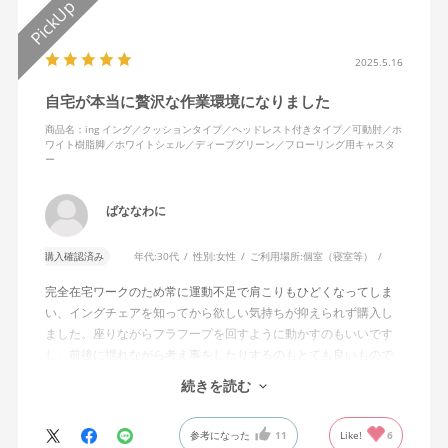
2025.5.16
自宅が本当に贅沢な作業環境になりました
商品名：ing イング／クッションタイプ／ヘッドレスト付きタイプ／可動肘／ホ
ワイト樹脂脚／ホワイトシェル／ディープグリーン／フローリング用キャスタ
ー
ばななわに
購入確認済み
年代:
30代
性別:
女性
ご利用場所:
個室（寝室等）
完全在宅ワークのため常に運動不足で肩こりもひどくなってしま
い、イングチェアを知ってから欲しい気持ちが抑えられず購入し
ました。座りながらフラフープを回すように動かすのもいいです
し、前後に揺れながら考え事をしたりするのもとても良いもので
す。カチャカチャ音が鳴るわけではないのですが、オフィスで揺
続きを読む
れてばっかだと怒られそうですが、自宅なら何も気にせずに使え
ます。
参考になった
11
Like!
6
特に前後に揺らす時にヘッドレストありで購入して良かったと思