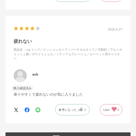
えます。揺れを止める機能もちゃんとあります。
2026.6.27
疲れない
商品名：ing イング／クッションタイプ／バーチカルタイプ／可動肘／アルミポ
リッシュ脚／ホワイトシェル／ミディアムグレージュ／カーペット用キャスタ
ー
ask
購入確認済み
座りやすくて疲れないのが気に入りました
参考になった
0
Like!
0