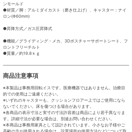
ンモールド
●材質／脚：アルミダイカスト（磨き仕上げ）、キャスター：ナイ
ロン(Φ60mm)
●昇降方式／ガス圧昇降式
●機能／グライディング・メカ、3Dポスチャーサポートシート、フ
ロントフリーチルト
●質量／約19.8ｋｇ
商品注意事項
※本製品は事務用回転イスです。医療機器ではありません。治療目
的での使用はご遠慮ください。
※いずれのキャスターも、クッションフロアー上ではご使用になら
ないでください。床を傷つける場合があります。
※各商品の表示寸法と実寸の寸法許容差は商品により若干異なりま
す。詳細寸法が必要な場合は、別途お問い合わせください。
※本商品は事務用家具として設計されています。小さなお子様やご
高齢の方が使用される場合は、設置場所や使用方法などについて取