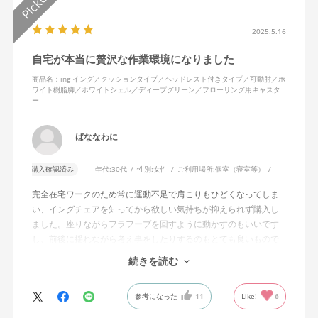
2025.5.16
自宅が本当に贅沢な作業環境になりました
商品名：ing イング／クッションタイプ／ヘッドレスト付きタイプ／可動肘／ホ
ワイト樹脂脚／ホワイトシェル／ディープグリーン／フローリング用キャスタ
ー
ばななわに
購入確認済み
年代:
30代
性別:
女性
ご利用場所:
個室（寝室等）
完全在宅ワークのため常に運動不足で肩こりもひどくなってしま
い、イングチェアを知ってから欲しい気持ちが抑えられず購入し
ました。座りながらフラフープを回すように動かすのもいいです
し、前後に揺れながら考え事をしたりするのもとても良いもので
す。カチャカチャ音が鳴るわけではないのですが、オフィスで揺
続きを読む
れてばっかだと怒られそうですが、自宅なら何も気にせずに使え
ます。
参考になった
11
Like!
6
特に前後に揺らす時にヘッドレストありで購入して良かったと思
えます。揺れを止める機能もちゃんとあります。