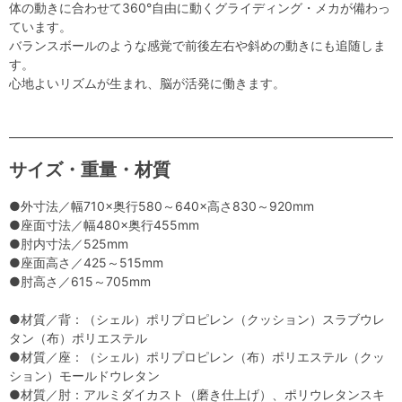
体の動きに合わせて360°自由に動くグライディング・メカが備わっ
ています。
バランスボールのような感覚で前後左右や斜めの動きにも追随しま
す。
心地よいリズムが生まれ、脳が活発に働きます。
サイズ・重量・材質
●外寸法／幅710×奥行580～640×高さ830～920mm
●座面寸法／幅480×奥行455mm
●肘内寸法／525mm
●座面高さ／425～515mm
●肘高さ／615～705mm
●材質／背：（シェル）ポリプロピレン（クッション）スラブウレ
タン（布）ポリエステル
●材質／座：（シェル）ポリプロピレン（布）ポリエステル（クッ
ション）モールドウレタン
●材質／肘：アルミダイカスト（磨き仕上げ）、ポリウレタンスキ