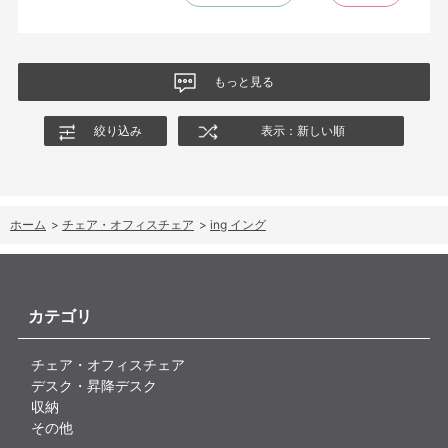
尻についてくるフレキシブルな座面が嬉しい。
肘置きは可動肘を選択したが、コントローラーをもって肘をつく
と硬さを感じる。高さや可動域は非常に良い。
もっと見る
絞り込み
表示：新しい順
ホーム
>
チェア・オフィスチェア
>
ing イング
カテゴリ
チェア・オフィスチェア
デスク・昇降デスク
収納
その他