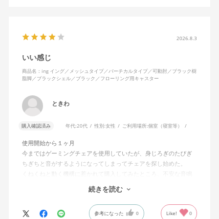
2026.8.3
いい感じ
商品名：ing イング／メッシュタイプ／バーチカルタイプ／可動肘／ブラック樹
脂脚／ブラックシェル／ブラック／フローリング用キャスター
ときわ
購入確認済み
年代:
20代
性別:
女性
ご利用場所:
個室（寝室等）
使用開始から１ヶ月
今まではゲーミングチェアを使用していたが、身じろぎのたびぎ
ちぎちと音がするようになってしまってチェアを探し始めた。
くねくねと動く機構に惹かれて購入してみたところ、不安な音鳴
りは無くなった！但し座る時と立つ時はカッチョンと音がする。
続きを読む
これは座っていない時に椅子が倒れないように立ち上がると水平
に保つ機構があるようだ。
参考になった
0
Like!
0
絵を描くのと、ゲームをするためのデスクで使用しているためお