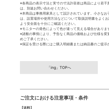
※各商品の表示寸法と実寸の寸法許容差は商品により若干
は、別途お問い合わせください。
※本商品は事務用家具として設計されています。小さなお
は、設置場所や使用方法などについて取扱説明書をよくお
よう安全面を十分にご確認ください。
※モニターの発色によって色が違って見える場合がありま
※諸般の事情により、予告なく商品の価格および仕様を変
めご了承ください。
※保証を受ける際にはご購入明細書または納品書のご提示
「ing」TOPへ
ご注文における注意事項・条件
【送料】