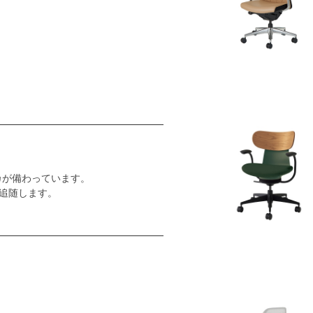
カが備わっています。
追随します。