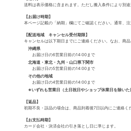
送料は表示価格に含まれます。ただし搬入条件により別途
【お届け時期】
本ページ記載の「納期」欄にてご確認ください。通常、注
【配送地域 キャンセル受付期限】
キャンセルは以下期日までにご連絡ください。なお、商品
沖縄県
お届け日の6営業日前の14:00まで
北海道・東北・九州・山口県下関市
お届け日の5営業日前の14:00まで
その他の地域
お届け日の4営業日前の14:00まで
※いずれも営業日（土日祝日やショップ休業日を除いた
【返品】
初期不良・誤品の場合は、商品到着後7日以内にご連絡く
【お支払時期】
カード会社・決済会社の引き落とし日に準じます。