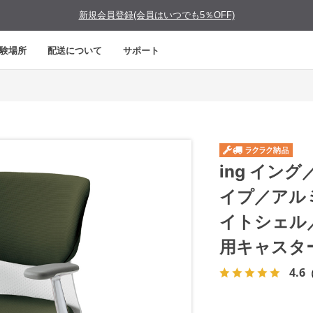
新規会員登録(会員はいつでも5％OFF)
験場所
配送について
サポート
ing イン
イプ／アル
イトシェル
用キャスタ
4.6
（