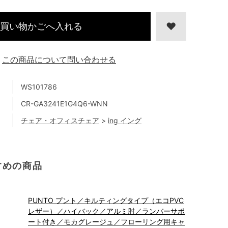
買い物かごへ入れる
この商品について問い合わせる
WS101786
CR-GA3241E1G4Q6-WNN
チェア・オフィスチェア
>
ing イング
すめの商品
PUNTO プント／キルティングタイプ（エコPVC
レザー）／ハイバック／アルミ肘／ランバーサポ
ート付き／モカグレージュ／フローリング用キャ