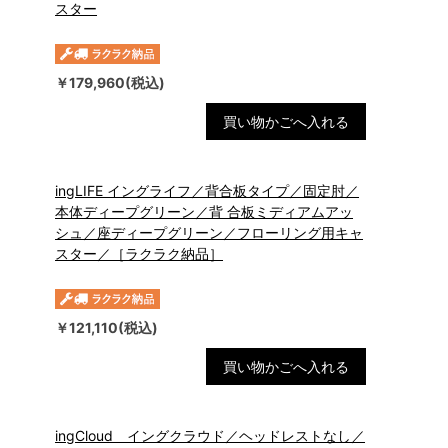
スター
￥179,960(税込)
買い物かごへ入れる
ingLIFE イングライフ／背合板タイプ／固定肘／
本体ディープグリーン／背 合板ミディアムアッ
シュ／座ディープグリーン／フローリング用キャ
スター／［ラクラク納品］
￥121,110(税込)
買い物かごへ入れる
ingCloud イングクラウド／ヘッドレストなし／