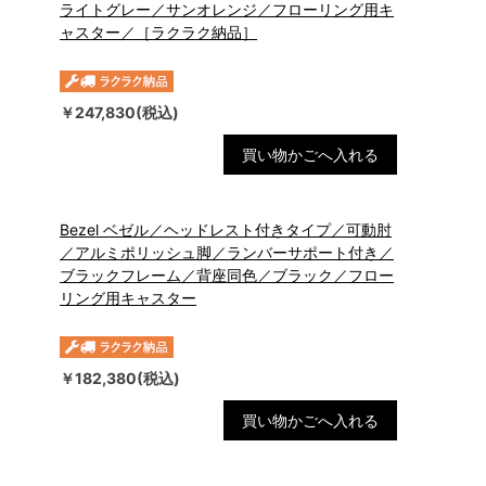
ライトグレー／サンオレンジ／フローリング用キ
ャスター／［ラクラク納品］
￥247,830(税込)
買い物かごへ入れる
Bezel ベゼル／ヘッドレスト付きタイプ／可動肘
／アルミポリッシュ脚／ランバーサポート付き／
ブラックフレーム／背座同色／ブラック／フロー
リング用キャスター
￥182,380(税込)
買い物かごへ入れる