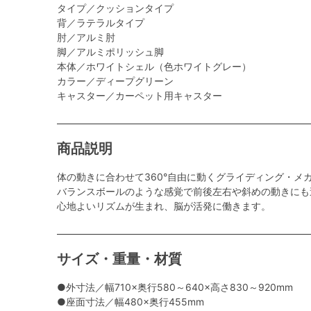
タイプ／クッションタイプ
背／ラテラルタイプ
肘／アルミ肘
脚／アルミポリッシュ脚
本体／ホワイトシェル（色ホワイトグレー）
カラー／ディープグリーン
キャスター／カーペット用キャスター
商品説明
体の動きに合わせて360°自由に動くグライディング・メ
バランスボールのような感覚で前後左右や斜めの動きにも
心地よいリズムが生まれ、脳が活発に働きます。
サイズ・重量・材質
●外寸法／幅710×奥行580～640×高さ830～920mm
●座面寸法／幅480×奥行455mm