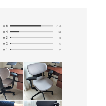
★
5
(128)
★
4
(35)
★
3
(5)
★
2
(3)
★
1
(4)