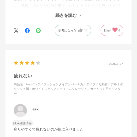
し、前後に揺れながら考え事をしたりするのもとても良いもので
す。カチャカチャ音が鳴るわけではないのですが、オフィスで揺
続きを読む
れてばっかだと怒られそうですが、自宅なら何も気にせずに使え
ます。
参考になった
11
Like!
6
特に前後に揺らす時にヘッドレストありで購入して良かったと思
えます。揺れを止める機能もちゃんとあります。
2026.6.27
疲れない
商品名：ing イング／クッションタイプ／バーチカルタイプ／可動肘／アルミポ
リッシュ脚／ホワイトシェル／ミディアムグレージュ／カーペット用キャスタ
ー
ask
購入確認済み
座りやすくて疲れないのが気に入りました