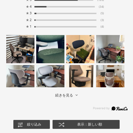
(128)
★
4
(34)
★
3
(5)
★
2
(3)
★
1
(4)
続きを見る
絞り込み
表示：新しい順