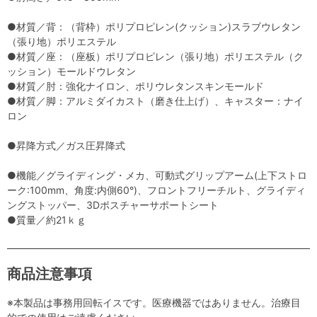
●材質／背：（背枠）ポリプロピレン(クッション)スラブウレタン
（張り地）ポリエステル
●材質／座：（座板）ポリプロピレン（張り地）ポリエステル（ク
ッション）モールドウレタン
●材質／肘：強化ナイロン、ポリウレタンスキンモールド
●材質／脚：アルミダイカスト（磨き仕上げ）、キャスター：ナイ
ロン
●昇降方式／ガス圧昇降式
●機能／グライディング・メカ、可動式グリップアーム(上下ストロ
ーク:100mm、角度:内側60°)、フロントフリーチルト、グライディ
ングストッパー、3Dポスチャーサポートシート
●質量／約21ｋｇ
商品注意事項
※本製品は事務用回転イスです。医療機器ではありません。治療目