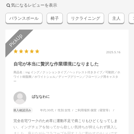
気になるレビューを表示
バランスボール
椅子
リクライニング
主人
2025.5.16
自宅が本当に贅沢な作業環境になりました
商品名：ing イング／クッションタイプ／ヘッドレスト付きタイプ／可動肘／ホ
ワイト樹脂脚／ホワイトシェル／ディープグリーン／フローリング用キャスタ
ー
ばななわに
購入確認済み
年代:
30代
性別:
女性
ご利用場所:
個室（寝室等）
完全在宅ワークのため常に運動不足で肩こりもひどくなってしま
い、イングチェアを知ってから欲しい気持ちが抑えられず購入し
ました。座りながらフラフープを回すように動かすのもいいです