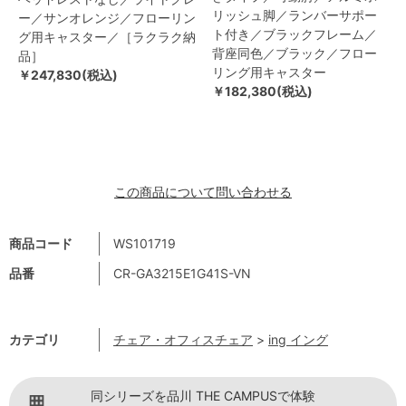
リッシュ脚／ランバーサポー
ー／サンオレンジ／フローリン
ト付き／ブラックフレーム／
グ用キャスター／［ラクラク納
背座同色／ブラック／フロー
品］
リング用キャスター
￥247,830(税込)
￥182,380(税込)
この商品について問い合わせる
商品コード
WS101719
品番
CR-GA3215E1G41S-VN
カテゴリ
チェア・オフィスチェア
>
ing イング
同シリーズを品川 THE CAMPUSで体験