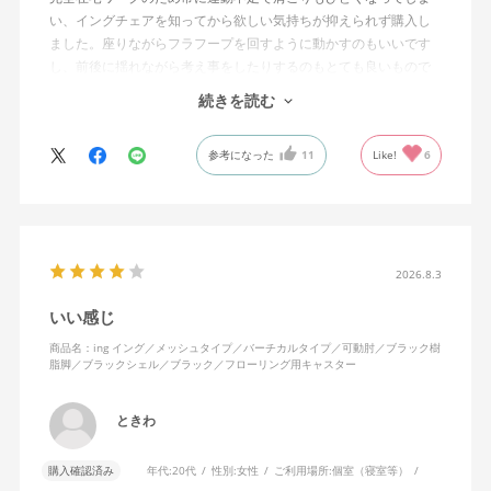
い、イングチェアを知ってから欲しい気持ちが抑えられず購入し
ました。座りながらフラフープを回すように動かすのもいいです
し、前後に揺れながら考え事をしたりするのもとても良いもので
す。カチャカチャ音が鳴るわけではないのですが、オフィスで揺
続きを読む
れてばっかだと怒られそうですが、自宅なら何も気にせずに使え
ます。
参考になった
11
Like!
6
特に前後に揺らす時にヘッドレストありで購入して良かったと思
えます。揺れを止める機能もちゃんとあります。
2026.8.3
いい感じ
商品名：ing イング／メッシュタイプ／バーチカルタイプ／可動肘／ブラック樹
脂脚／ブラックシェル／ブラック／フローリング用キャスター
ときわ
購入確認済み
年代:
20代
性別:
女性
ご利用場所:
個室（寝室等）