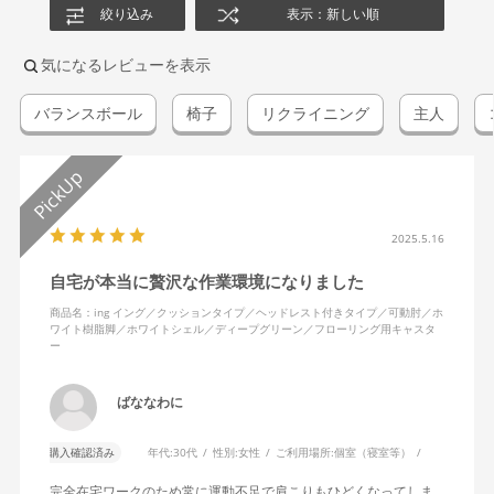
絞り込み
表示：新しい順
気になるレビューを表示
バランスボール
椅子
リクライニング
主人
2025.5.16
自宅が本当に贅沢な作業環境になりました
商品名：ing イング／クッションタイプ／ヘッドレスト付きタイプ／可動肘／ホ
ワイト樹脂脚／ホワイトシェル／ディープグリーン／フローリング用キャスタ
ー
ばななわに
購入確認済み
年代:
30代
性別:
女性
ご利用場所:
個室（寝室等）
完全在宅ワークのため常に運動不足で肩こりもひどくなってしま