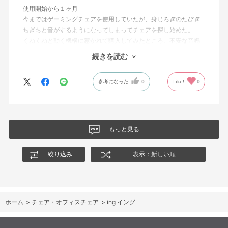
使用開始から１ヶ月
今まではゲーミングチェアを使用していたが、身じろぎのたびぎ
ちぎちと音がするようになってしまってチェアを探し始めた。
くねくねと動く機構に惹かれて購入してみたところ、不安な音鳴
りは無くなった！但し座る時と立つ時はカッチョンと音がする。
続きを読む
これは座っていない時に椅子が倒れないように立ち上がると水平
に保つ機構があるようだ。
参考になった
0
Like!
0
絵を描くのと、ゲームをするためのデスクで使用しているためお
尻についてくるフレキシブルな座面が嬉しい。
肘置きは可動肘を選択したが、コントローラーをもって肘をつく
と硬さを感じる。高さや可動域は非常に良い。
もっと見る
絞り込み
表示：新しい順
ホーム
>
チェア・オフィスチェア
>
ing イング