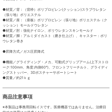
●材質／背：（背枠）ポリプロピレン(クッション)スラブウレタン
（張り地）ポリエステル
●材質／座：（座板）ポリプロピレン（張り地）ポリエステル（ク
ッション）モールドウレタン
●材質／肘：強化ナイロン、ポリウレタンスキンモールド
●材質／脚：アルミダイカスト（磨き仕上げ）、キャスター：ポリ
ウレタン巻き
●昇降方式／ガス圧昇降式
●機能／グライディング・メカ、可動式グリップアーム(上下ストロ
ーク:100mm、角度:内側60°)、フロントフリーチルト、グライディ
ングストッパー、3Dポスチャーサポートシート
●質量／約21ｋｇ
商品注意事項
※本製品は事務用回転イスです。医療機器ではありません。治療目