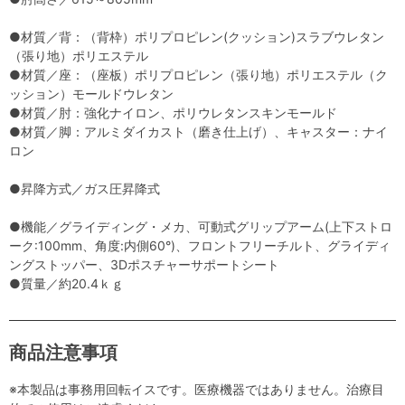
●材質／背：（背枠）ポリプロピレン(クッション)スラブウレタン
（張り地）ポリエステル
●材質／座：（座板）ポリプロピレン（張り地）ポリエステル（ク
ッション）モールドウレタン
●材質／肘：強化ナイロン、ポリウレタンスキンモールド
●材質／脚：アルミダイカスト（磨き仕上げ）、キャスター：ナイ
ロン
●昇降方式／ガス圧昇降式
●機能／グライディング・メカ、可動式グリップアーム(上下ストロ
ーク:100mm、角度:内側60°)、フロントフリーチルト、グライディ
ングストッパー、3Dポスチャーサポートシート
●質量／約20.4ｋｇ
商品注意事項
※本製品は事務用回転イスです。医療機器ではありません。治療目