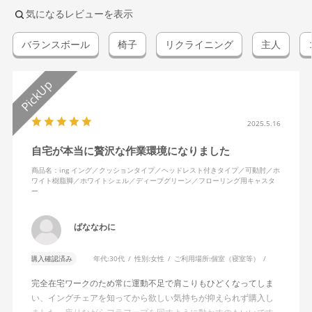
気になるレビューを表示
バランスボール
椅子
リクライニング
主人
2025.5.16
自宅が本当に贅沢な作業環境になりました
商品名：ing イング／クッションタイプ／ヘッドレスト付きタイプ／可動肘／ホ
ワイト樹脂脚／ホワイトシェル／ディープグリーン／フローリング用キャスタ
ー
ばななわに
購入確認済み
年代:
30代
性別:
女性
ご利用場所:
個室（寝室等）
完全在宅ワークのため常に運動不足で肩こりもひどくなってしま
い、イングチェアを知ってから欲しい気持ちが抑えられず購入し