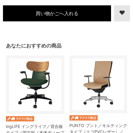
あなたにおすすめの商品
PUNTO プント／キルティング
ingLIFE イングライフ／背合板
タイプ（エコPVCレザー）／
タイプ／固定肘／本体ディープ