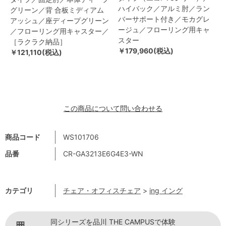
ハイバック／アルミ肘／ラン
グリーン／背 合板ミディアム
バーサポート付き／モカグレ
アッシュ／座ディープグリーン
ージュ／フローリング用キャ
／フローリング用キャスター／
スター
［ラクラク納品］
￥179,960(税込)
￥121,110(税込)
この商品について問い合わせる
商品コード
WS101706
品番
CR-GA3213E6G4E3-WN
カテゴリ
チェア・オフィスチェア
>
ing イング
同シリーズを品川 THE CAMPUSで体験