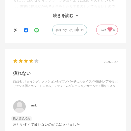
ました。座りながらフラフープを回すように動かすのもいいです
し、前後に揺れながら考え事をしたりするのもとても良いもので
す。カチャカチャ音が鳴るわけではないのですが、オフィスで揺
続きを読む
れてばっかだと怒られそうですが、自宅なら何も気にせずに使え
ます。
参考になった
11
Like!
6
特に前後に揺らす時にヘッドレストありで購入して良かったと思
えます。揺れを止める機能もちゃんとあります。
2026.6.27
疲れない
商品名：ing イング／クッションタイプ／バーチカルタイプ／可動肘／アルミポ
リッシュ脚／ホワイトシェル／ミディアムグレージュ／カーペット用キャスタ
ー
ask
購入確認済み
座りやすくて疲れないのが気に入りました