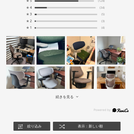
★
5
(128)
★
4
(34)
★
3
(5)
★
2
(3)
★
1
(4)
続きを見る
絞り込み
表示：新しい順