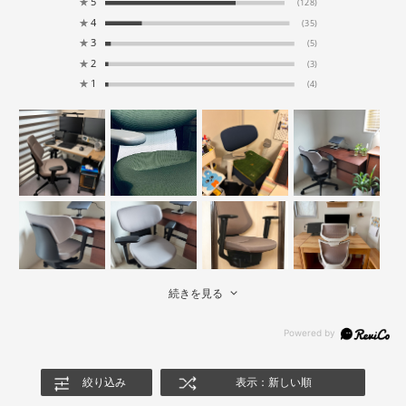
★
5
(128)
★
4
(35)
★
3
(5)
★
2
(3)
★
1
(4)
続きを見る
絞り込み
表示：新しい順