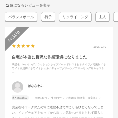
気になるレビューを表示
バランスボール
椅子
リクライニング
主人
2025.5.16
自宅が本当に贅沢な作業環境になりました
商品名：ing イング／クッションタイプ／ヘッドレスト付きタイプ／可動肘／ホ
ワイト樹脂脚／ホワイトシェル／ディープグリーン／フローリング用キャスタ
ー
ばななわに
購入確認済み
年代:
30代
性別:
女性
ご利用場所:
個室（寝室等）
完全在宅ワークのため常に運動不足で肩こりもひどくなってしま
い、イングチェアを知ってから欲しい気持ちが抑えられず購入し