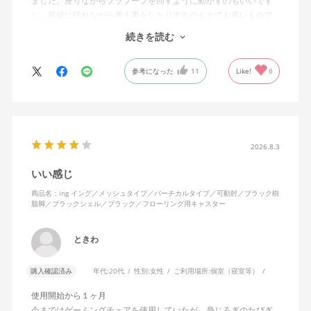
ました。座りながらフラフープを回すように動かすのもいいです
し、前後に揺れながら考え事をしたりするのもとても良いもので
す。カチャカチャ音が鳴るわけではないのですが、オフィスで揺
続きを読む
れてばっかだと怒られそうですが、自宅なら何も気にせずに使え
ます。
参考になった
11
Like!
6
特に前後に揺らす時にヘッドレストありで購入して良かったと思
えます。揺れを止める機能もちゃんとあります。
2026.8.3
いい感じ
商品名：ing イング／メッシュタイプ／バーチカルタイプ／可動肘／ブラック樹
脂脚／ブラックシェル／ブラック／フローリング用キャスター
ときわ
購入確認済み
年代:
20代
性別:
女性
ご利用場所:
個室（寝室等）
使用開始から１ヶ月
今まではゲーミングチェアを使用していたが、身じろぎのたびぎ