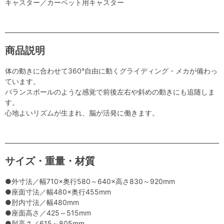
キャスター／カーペット用キャスター
商品説明
体の動きに合わせて360°自由に動くグライディング・メカが備わっ
ています。
バランスボールのような感覚で前後左右や斜めの動きにも追随しま
す。
心地よいリズムが生まれ、脳が活発に働きます。
サイズ・重量・材質
●外寸法／幅710×奥行580～640×高さ830～920mm
●座面寸法／幅480×奥行455mm
●肘内寸法／幅480mm
●座面高さ／425～515mm
●肘高さ／615～805mm