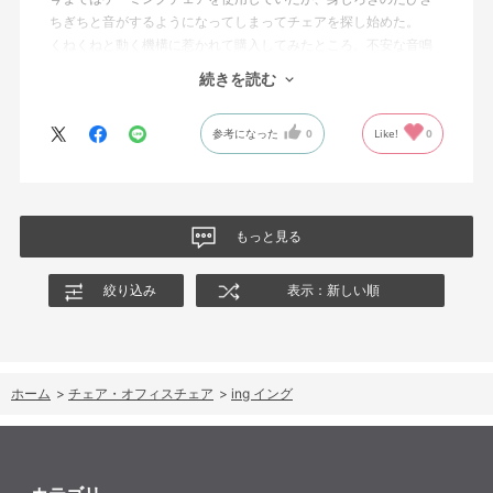
ちぎちと音がするようになってしまってチェアを探し始めた。
くねくねと動く機構に惹かれて購入してみたところ、不安な音鳴
りは無くなった！但し座る時と立つ時はカッチョンと音がする。
続きを読む
これは座っていない時に椅子が倒れないように立ち上がると水平
に保つ機構があるようだ。
参考になった
0
Like!
0
絵を描くのと、ゲームをするためのデスクで使用しているためお
尻についてくるフレキシブルな座面が嬉しい。
肘置きは可動肘を選択したが、コントローラーをもって肘をつく
と硬さを感じる。高さや可動域は非常に良い。
もっと見る
絞り込み
表示：新しい順
ホーム
>
チェア・オフィスチェア
>
ing イング