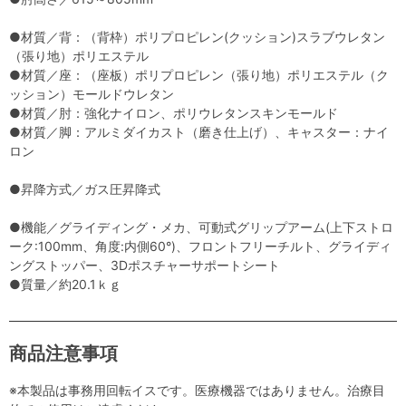
●材質／背：（背枠）ポリプロピレン(クッション)スラブウレタン
（張り地）ポリエステル
●材質／座：（座板）ポリプロピレン（張り地）ポリエステル（ク
ッション）モールドウレタン
●材質／肘：強化ナイロン、ポリウレタンスキンモールド
●材質／脚：アルミダイカスト（磨き仕上げ）、キャスター：ナイ
ロン
●昇降方式／ガス圧昇降式
●機能／グライディング・メカ、可動式グリップアーム(上下ストロ
ーク:100mm、角度:内側60°)、フロントフリーチルト、グライディ
ングストッパー、3Dポスチャーサポートシート
●質量／約20.1ｋｇ
商品注意事項
※本製品は事務用回転イスです。医療機器ではありません。治療目