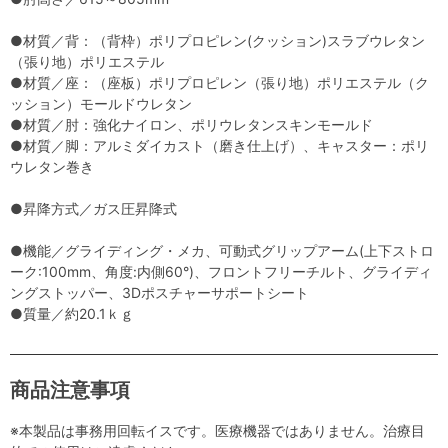
●材質／背：（背枠）ポリプロピレン(クッション)スラブウレタン
（張り地）ポリエステル
●材質／座：（座板）ポリプロピレン（張り地）ポリエステル（ク
ッション）モールドウレタン
●材質／肘：強化ナイロン、ポリウレタンスキンモールド
●材質／脚：アルミダイカスト（磨き仕上げ）、キャスター：ポリ
ウレタン巻き
●昇降方式／ガス圧昇降式
●機能／グライディング・メカ、可動式グリップアーム(上下ストロ
ーク:100mm、角度:内側60°)、フロントフリーチルト、グライディ
ングストッパー、3Dポスチャーサポートシート
●質量／約20.1ｋｇ
商品注意事項
※本製品は事務用回転イスです。医療機器ではありません。治療目