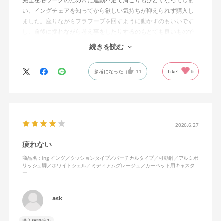
完全在宅ワークのため常に運動不足で肩こりもひどくなってしま
い、イングチェアを知ってから欲しい気持ちが抑えられず購入し
ました。座りながらフラフープを回すように動かすのもいいです
し、前後に揺れながら考え事をしたりするのもとても良いもので
す。カチャカチャ音が鳴るわけではないのですが、オフィスで揺
続きを読む
れてばっかだと怒られそうですが、自宅なら何も気にせずに使え
ます。
参考になった
11
Like!
6
特に前後に揺らす時にヘッドレストありで購入して良かったと思
えます。揺れを止める機能もちゃんとあります。
2026.6.27
疲れない
商品名：ing イング／クッションタイプ／バーチカルタイプ／可動肘／アルミポ
リッシュ脚／ホワイトシェル／ミディアムグレージュ／カーペット用キャスタ
ー
ask
購入確認済み