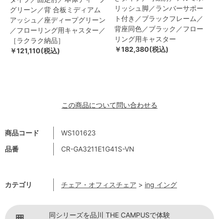
リッシュ脚／ランバーサポー
グリーン／背 合板ミディアム
ト付き／ブラックフレーム／
アッシュ／座ディープグリーン
背座同色／ブラック／フロー
／フローリング用キャスター／
リング用キャスター
［ラクラク納品］
￥182,380(税込)
￥121,110(税込)
この商品について問い合わせる
商品コード
WS101623
品番
CR-GA3211E1G41S-VN
カテゴリ
チェア・オフィスチェア
>
ing イング
同シリーズを品川 THE CAMPUSで体験