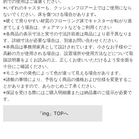
的での使用はご遠慮ください。
※いずれのキャスターも、クッションフロアー上ではご使用になら
ないでください。床を傷つける場合があります｡
※硬くて滑りやすい材質のフローリング床でキャスターが転がり過
ぎてしまう場合は、チェアマットなどをご利用ください
※各商品の表示寸法と実寸の寸法許容差は商品により若干異なりま
す。詳細寸法が必要な場合は、別途お問い合わせください。
※本商品は事務用家具として設計されています。小さなお子様やご
高齢の方が使用される場合は、設置場所や使用方法などについて取
扱説明書をよくお読みの上、正しくお使いいただけるよう安全面を
十分にご確認ください。
※モニターの発色によって色が違って見える場合があります。
※諸般の事情により、予告なく商品の価格および仕様を変更するこ
とがありますので、あらかじめご了承ください。
※保証を受ける際にはご購入明細書または納品書のご提示が必要で
す。
「ing」TOPへ