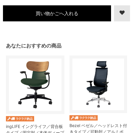
あなたにおすすめの商品
Bezel ベゼル／ヘッドレスト付
ingLIFE イングライフ／背合板
きタイプ／可動肘／アルミポ
タイプ／固定肘／本体ディープ