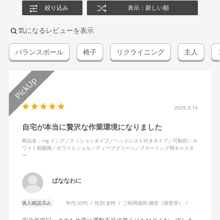
絞り込み
表示：新しい順
気になるレビューを表示
バランスボール
椅子
リクライニング
主人
2025.5.16
自宅が本当に贅沢な作業環境になりました
商品名：ing イング／クッションタイプ／ヘッドレスト付きタイプ／可動肘／ホ
ワイト樹脂脚／ホワイトシェル／ディープグリーン／フローリング用キャスタ
ー
ばななわに
購入確認済み
年代:
30代
性別:
女性
ご利用場所:
個室（寝室等）