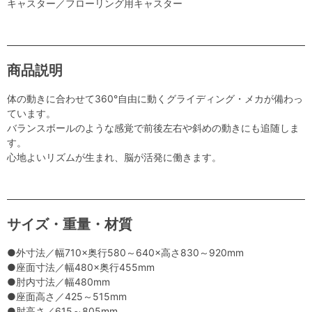
キャスター／フローリング用キャスター
商品説明
体の動きに合わせて360°自由に動くグライディング・メカが備わっ
ています。
バランスボールのような感覚で前後左右や斜めの動きにも追随しま
す。
心地よいリズムが生まれ、脳が活発に働きます。
サイズ・重量・材質
●外寸法／幅710×奥行580～640×高さ830～920mm
●座面寸法／幅480×奥行455mm
●肘内寸法／幅480mm
●座面高さ／425～515mm
●肘高さ／615～805mm