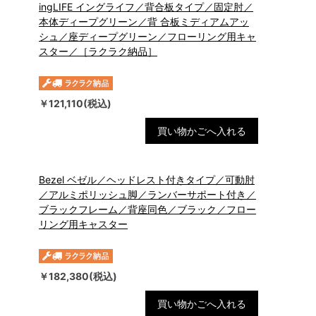
ingLIFE イングライフ／背合板タイプ／固定肘／
本体ディープグリーン／背 合板ミディアムアッ
シュ／座ディープグリーン／フローリング用キャ
スター／［ラクラク納品］
￥121,110(税込)
買い物かごへ入れる
Bezel ベゼル／ヘッドレスト付きタイプ／可動肘
／アルミポリッシュ脚／ランバーサポート付き／
ブラックフレーム／背座同色／ブラック／フロー
リング用キャスター
￥182,380(税込)
買い物かごへ入れる