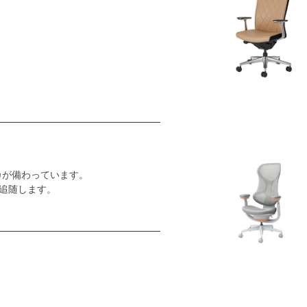
カが備わっています。
追随します。