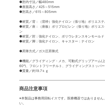
●肘内寸法／幅480mm
●座面高さ／425～515mm
●肘高さ／615～805mm
●材質／背：（背枠）強化ナイロン（張り地）ポリエステ
●材質／座：（座板）ポリプロピレン（張り地）ポリエス
ン
●材質／肘：強化ナイロン、ポリウレタンスキンモールド
●材質／脚：強化ナイロン、キャスター：ナイロン
●昇降方式／ガス圧昇降式
●機能／グライディング・メカ、可動式グリップアーム(上下
60°)、フロントフリーチルト、グライディングストッパ
●質量／約19.7ｋｇ
商品注意事項
※本製品は事務用回転イスです。医療機器ではありません
い。