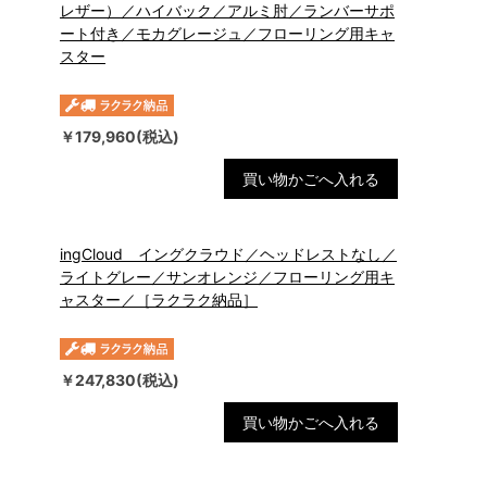
レザー）／ハイバック／アルミ肘／ランバーサポ
ート付き／モカグレージュ／フローリング用キャ
スター
￥179,960(税込)
買い物かごへ入れる
ingCloud イングクラウド／ヘッドレストなし／
ライトグレー／サンオレンジ／フローリング用キ
ャスター／［ラクラク納品］
￥247,830(税込)
買い物かごへ入れる