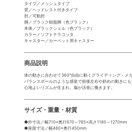
タイプ／メッシュタイプ
背／ヘッドレスト付きタイプ
肘／可動肘
脚／ブラック樹脂脚（色ブラック）
本体／ブラックシェル（色ブラック）
カラー／ソフトテラコッタ
キャスター／カーペット用キャスター
商品説明
体の動きに合わせて360°自由に動くグライディング・メ
バランスボールのような感覚で前後左右や斜めの動きにも
心地よいリズムが生まれ、脳が活発に働きます。
サイズ・重量・材質
●外寸法／幅710×奥行670～785×高さ1180～1270mm
●座面寸法／幅480×奥行450mm