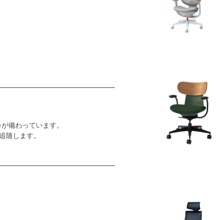
カが備わっています。
追随します。