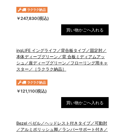
￥247,830(税込)
買い物かごへ入れる
ingLIFE イングライフ／背合板タイプ／固定肘／
本体ディープグリーン／背 合板ミディアムアッ
シュ／座ディープグリーン／フローリング用キャ
スター／［ラクラク納品］
￥121,110(税込)
買い物かごへ入れる
Bezel ベゼル／ヘッドレスト付きタイプ／可動肘
／アルミポリッシュ脚／ランバーサポート付き／