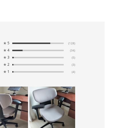
★
5
(128)
★
4
(34)
★
3
(5)
★
2
(3)
★
1
(4)