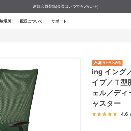
新規会員登録(会員はいつでも5％OFF)
験場所
配送について
サポート
ing イン
イプ／Ｔ型
ェル／ディ
ャスター
4.6
（