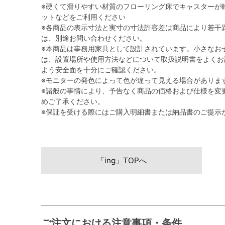
※硬くて滑りやすい材質のフローリング床でキャスターが
ットなどをご利用ください
※各商品の表示寸法と実寸の寸法許容差は商品により若干
は、別途お問い合わせください。
※本商品は事務用家具として設計されています。小さなお
は、設置場所や使用方法などについて取扱説明書をよくお
よう安全面を十分にご確認ください。
※モニターの発色によって色が違って見える場合がありま
※諸般の事情により、予告なく商品の価格および仕様を変
めご了承ください。
※保証を受ける際にはご購入明細書または納品書のご提示
「ing」TOPへ
ご注文における注意事項・条件