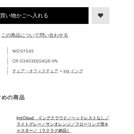
買い物かごへ入れる
この商品について問い合わせる
WS101545
CR-G3403E6G4Q6-VN
チェア・オフィスチェア
>
ing イング
すめの商品
ingCloud イングクラウド／ヘッドレストなし／
ライトグレー／サンオレンジ／フローリング用キ
ャスター／［ラクラク納品］