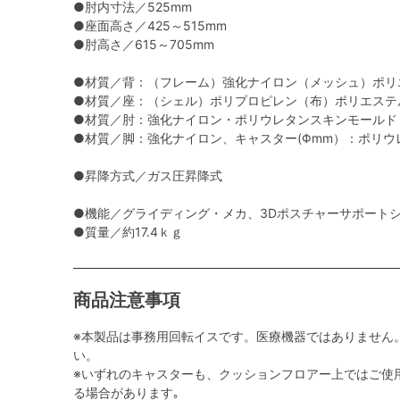
●肘内寸法／525mm
●座面高さ／425～515mm
●肘高さ／615～705mm
●材質／背：（フレーム）強化ナイロン（メッシュ）ポリ
●材質／座：（シェル）ポリプロピレン（布）ポリエステ
●材質／肘：強化ナイロン・ポリウレタンスキンモールド
●材質／脚：強化ナイロン、キャスター(Φmm）：ポリウレ
●昇降方式／ガス圧昇降式
●機能／グライディング・メカ、3Dポスチャーサポート
●質量／約17.4ｋｇ
商品注意事項
※本製品は事務用回転イスです。医療機器ではありません
い。
※いずれのキャスターも、クッションフロアー上ではご使
る場合があります｡