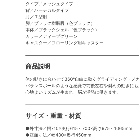
タイプ／メッシュタイプ
背／バーチカルタイプ
肘／Ｔ型肘
脚／ブラック樹脂脚（色ブラック）
本体／ブラックシェル（色ブラック）
カラー／ディープグリーン
キャスター／フローリング用キャスター
商品説明
体の動きに合わせて360°自由に動くグライディング・メ
バランスボールのような感覚で前後左右や斜めの動きにも
心地よいリズムが生まれ、脳が活発に働きます。
サイズ・重量・材質
●外寸法／幅710×奥行615～700×高さ975～1065mm
●座面寸法／幅480×奥行450mm