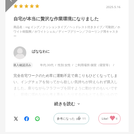
2025.5.16
自宅が本当に贅沢な作業環境になりました
商品名：ing イング／クッションタイプ／ヘッドレスト付きタイプ／可動肘／ホ
ワイト樹脂脚／ホワイトシェル／ディープグリーン／フローリング用キャスタ
ー
ばななわに
購入確認済み
年代:
30代
性別:
女性
ご利用場所:
個室（寝室等）
完全在宅ワークのため常に運動不足で肩こりもひどくなってしま
い、イングチェアを知ってから欲しい気持ちが抑えられず購入し
ました。座りながらフラフープを回すように動かすのもいいです
し、前後に揺れながら考え事をしたりするのもとても良いもので
す。カチャカチャ音が鳴るわけではないのですが、オフィスで揺
続きを読む
れてばっかだと怒られそうですが、自宅なら何も気にせずに使え
ます。
参考になった
11
Like!
6
特に前後に揺らす時にヘッドレストありで購入して良かったと思
えます。揺れを止める機能もちゃんとあります。