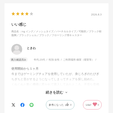
2026.8.3
いい感じ
商品名：ing イング／メッシュタイプ／バーチカルタイプ／可動肘／ブラック樹
脂脚／ブラックシェル／ブラック／フローリング用キャスター
ときわ
購入確認済み
年代:
20代
性別:
女性
ご利用場所:
個室（寝室等）
使用開始から１ヶ月
今まではゲーミングチェアを使用していたが、身じろぎのたびぎ
ちぎちと音がするようになってしまってチェアを探し始めた。
くねくねと動く機構に惹かれて購入してみたところ、不安な音鳴
りは無くなった！但し座る時と立つ時はカッチョンと音がする。
続きを読む
これは座っていない時に椅子が倒れないように立ち上がると水平
に保つ機構があるようだ。
参考になった
0
Like!
0
絵を描くのと、ゲームをするためのデスクで使用しているためお
尻についてくるフレキシブルな座面が嬉しい。