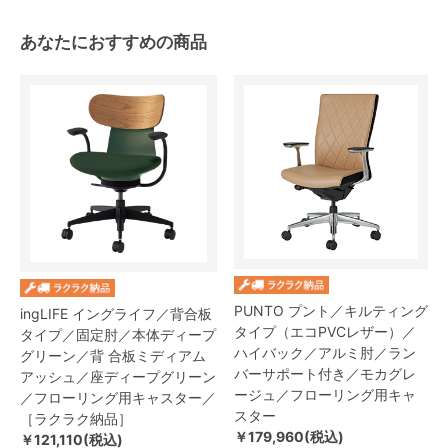
あなたにおすすめの商品
PUNTO プント／キルティング
ingLIFE イングライフ／背合板
タイプ（エコPVCレザー）／
タイプ／固定肘／本体ディープ
ハイバック／アルミ肘／ラン
グリーン／背 合板ミディアム
バーサポート付き／モカグレ
アッシュ／座ディープグリーン
ージュ／フローリング用キャ
／フローリング用キャスター／
スター
［ラクラク納品］
￥179,960(税込)
￥121,110(税込)