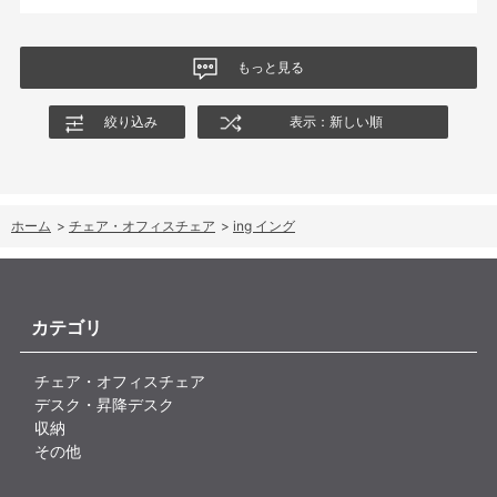
肘置きは可動肘を選択したが、コントローラーをもって肘をつく
と硬さを感じる。高さや可動域は非常に良い。
もっと見る
絞り込み
表示：新しい順
ホーム
>
チェア・オフィスチェア
>
ing イング
カテゴリ
チェア・オフィスチェア
デスク・昇降デスク
収納
その他