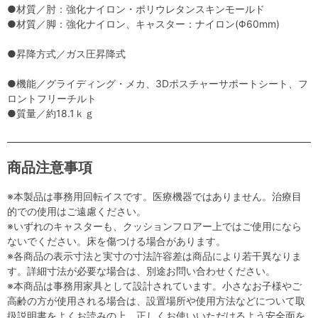
●材質／肘：強化ナイロン・ポリウレタンスキンモールド
●材質／脚：強化ナイロン、キャスター：ナイロン(Φ60mm)
●昇降方式／ガス圧昇降式
●機能／グライディング・メカ、3Dポスチャーサポートシート、フ
ロントフリーチルト
●質量／約18.1ｋｇ
商品注意事項
※本製品は事務用回転イスです。医療機器ではありません。治療目
的での使用はご遠慮ください。
※いずれのキャスターも、クッションフロアー上ではご使用になら
ないでください。床を傷つける場合があります。
※各商品の表示寸法と実寸の寸法許容差は商品により若干異なりま
す。詳細寸法が必要な場合は、別途お問い合わせください。
※本商品は事務用家具として設計されています。小さなお子様やご
高齢の方が使用される場合は、設置場所や使用方法などについて取
扱説明書をよくお読みの上、正しくお使いいただけるよう安全面を