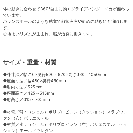
体の動きに合わせて360°自由に動くグライディング・メカが備わっ
ています。
バランスボールのような感覚で前後左右や斜めの動きにも追随しま
す。
心地よいリズムが生まれ、脳が活発に働きます。
サイズ・重量・材質
●外寸法／幅710×奥行590～670×高さ960～1050mm
●座面寸法／幅480×奥行450mm
●肘内寸法／525mm
●座面高さ／425～515mm
●肘高さ／615～705mm
●材質／背：（シェル）ポリプロピレン（クッション）スラブウレ
タン（布）ポリエステル
●材質／座：（シェル）ポリプロピレン（布）ポリエステル（クッ
ション）モールドウレタン