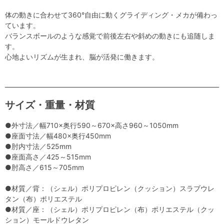
体の動きに合わせて360°自由に動くグライディング・メカが備わっ
ています。
バランスボールのような感覚で前後左右や斜めの動きにも追随しま
す。
心地よいリズムが生まれ、脳が活発に働きます。
サイズ・重量・材質
●外寸法／幅710×奥行590～670×高さ960～1050mm
●座面寸法／幅480×奥行450mm
●肘内寸法／525mm
●座面高さ／425～515mm
●肘高さ／615～705mm
●材質／背：（シェル）ポリプロピレン（クッション）スラブウレ
タン（布）ポリエステル
●材質／座：（シェル）ポリプロピレン（布）ポリエステル（クッ
ション）モールドウレタン