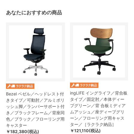
あなたにおすすめの商品
ingLIFE イングライフ／背合板
Bezel ベゼル／ヘッドレスト付
タイプ／固定肘／本体ディー
きタイプ／可動肘／アルミポリ
プグリーン／背 合板ミディア
ッシュ脚／ランバーサポート付
ムアッシュ／座ディープグリ
き／ブラックフレーム／背座同
ーン／フローリング用キャス
色／ブラック／フローリング用
ター／［ラクラク納品］
キャスター
￥121,110(税込)
￥182,380(税込)