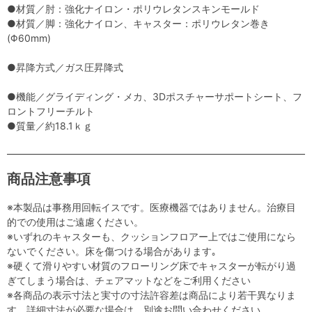
●材質／肘：強化ナイロン・ポリウレタンスキンモールド
●材質／脚：強化ナイロン、キャスター：ポリウレタン巻き
(Φ60mm)
●昇降方式／ガス圧昇降式
●機能／グライディング・メカ、3Dポスチャーサポートシート、フ
ロントフリーチルト
●質量／約18.1ｋｇ
商品注意事項
※本製品は事務用回転イスです。医療機器ではありません。治療目
的での使用はご遠慮ください。
※いずれのキャスターも、クッションフロアー上ではご使用になら
ないでください。床を傷つける場合があります｡
※硬くて滑りやすい材質のフローリング床でキャスターが転がり過
ぎてしまう場合は、チェアマットなどをご利用ください
※各商品の表示寸法と実寸の寸法許容差は商品により若干異なりま
す。詳細寸法が必要な場合は、別途お問い合わせください。