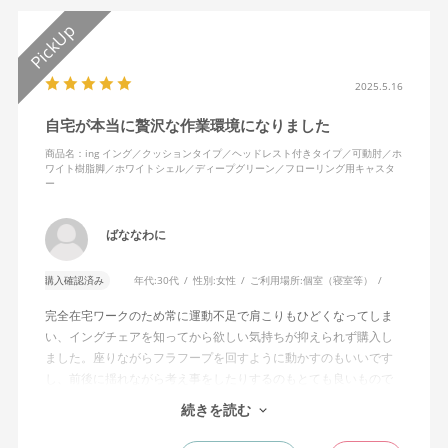
2025.5.16
自宅が本当に贅沢な作業環境になりました
商品名：ing イング／クッションタイプ／ヘッドレスト付きタイプ／可動肘／ホ
ワイト樹脂脚／ホワイトシェル／ディープグリーン／フローリング用キャスタ
ー
ばななわに
購入確認済み
年代:
30代
性別:
女性
ご利用場所:
個室（寝室等）
完全在宅ワークのため常に運動不足で肩こりもひどくなってしま
い、イングチェアを知ってから欲しい気持ちが抑えられず購入し
ました。座りながらフラフープを回すように動かすのもいいです
し、前後に揺れながら考え事をしたりするのもとても良いもので
す。カチャカチャ音が鳴るわけではないのですが、オフィスで揺
続きを読む
れてばっかだと怒られそうですが、自宅なら何も気にせずに使え
ます。