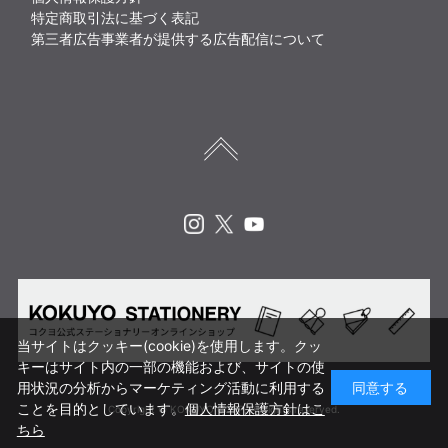
特定商取引法に基づく表記
第三者広告事業者が提供する広告配信について
Instagram
X
Youtube
当サイトはクッキー(cookie)を使用します。クッ
キーはサイト内の一部の機能および、サイトの使
用状況の分析からマーケティング活動に利用する
同意する
ことを目的としています。
個人情報保護方針はこ
Copyright © KOKUYO CORP. All rights reserved.
ちら