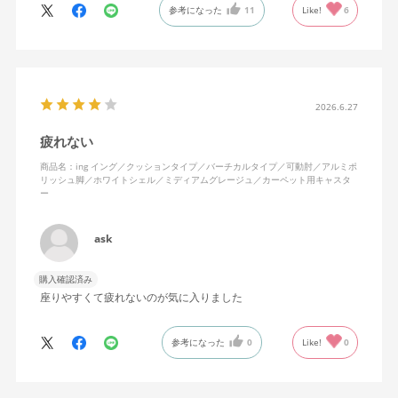
参考になった
11
Like!
6
特に前後に揺らす時にヘッドレストありで購入して良かったと思
えます。揺れを止める機能もちゃんとあります。
2026.6.27
疲れない
商品名：ing イング／クッションタイプ／バーチカルタイプ／可動肘／アルミポ
リッシュ脚／ホワイトシェル／ミディアムグレージュ／カーペット用キャスタ
ー
ask
購入確認済み
座りやすくて疲れないのが気に入りました
参考になった
0
Like!
0