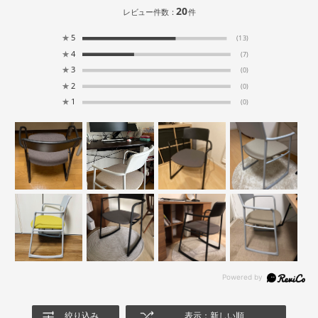
20
レビュー件数：
件
★
5
(13)
★
4
(7)
★
3
(0)
★
2
(0)
★
1
(0)
絞り込み
表示：新しい順