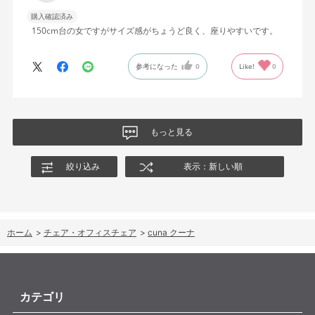
います。気分転換用の一脚としてはもちろん、メイン使いでも大
購入確認済み
活躍してくれるのではないかと思います。
150cm台の女ですがサイズ感がちょうど良く、座りやすいです。
参考になった
0
Like!
0
もっと見る
絞り込み
表示：新しい順
ホーム
>
チェア・オフィスチェア
>
cuna クーナ
カテゴリ