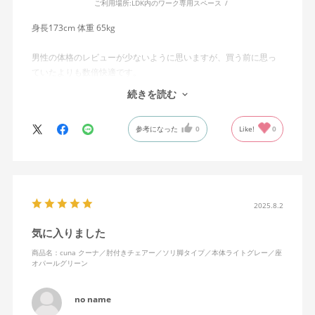
ご利用場所:
LDK内のワーク専用スペース
身長173cm 体重 65kg
男性の体格のレビューが少ないように思いますが、買う前に思っ
ていたよりも数倍快適です。
クッションは薄く見えますが、私の体重を支えるには十分な弾力
続きを読む
と厚みがあります。さらに、おしりから腿の裏まである程度均等
に体重がかかるので、長時間座っていても座面に対して圧迫を感
参考になった
0
Like!
0
じることがありません。
また、ロッキングについて、体重がかかっていれば、思いがけず
揺れるほどぐらぐらはしていないので、個人的には気が散るよう
なこともありません。やはり体勢を微妙に変えられるのがよいの
か、作業はもちろん、（褒められたことではないですが）机に突
2025.8.2
っ伏して寝落ちしたときも、朝に腰痛を感じることはありません
気に入りました
でした。
商品名：cuna クーナ／肘付きチェアー／ソリ脚タイプ／本体ライトグレー／座
オパールグリーン
また、床についてですが、フローリングに対して念のため薄いマ
ットを敷いてみました。凹みや傷は今のところありません。
no name
少しでも興味を持つような人は、買って後悔することはないと思