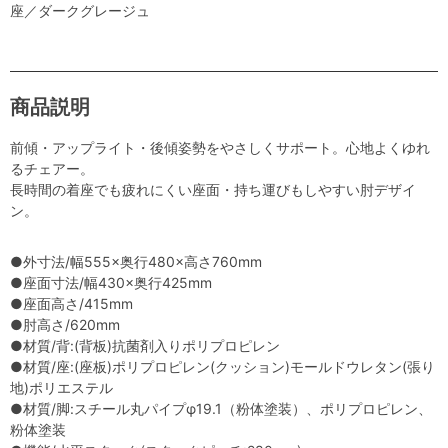
座／ダークグレージュ
商品説明
前傾・アップライト・後傾姿勢をやさしくサポート。心地よくゆれ
るチェアー。
長時間の着座でも疲れにくい座面・持ち運びもしやすい肘デザイ
ン。
●外寸法/幅555×奥行480×高さ760mm
●座面寸法/幅430×奥行425mm
●座面高さ/415mm
●肘高さ/620mm
●材質/背:(背板)抗菌剤入りポリプロピレン
●材質/座:(座板)ポリプロピレン(クッション)モールドウレタン(張り
地)ポリエステル
●材質/脚:スチール丸パイプφ19.1（粉体塗装）、ポリプロピレン、
粉体塗装