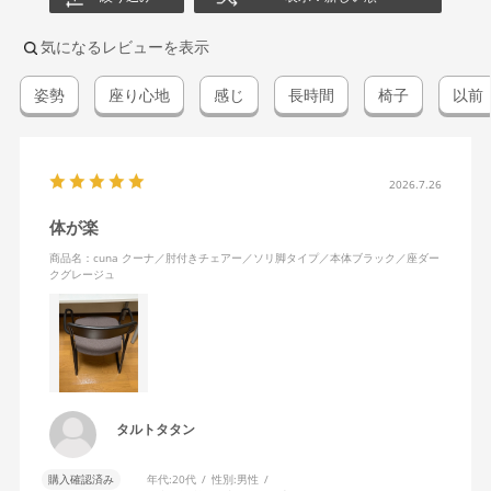
気になるレビューを表示
姿勢
座り心地
感じ
長時間
椅子
以前
2026.7.26
体が楽
商品名：cuna クーナ／肘付きチェアー／ソリ脚タイプ／本体ブラック／座ダー
クグレージュ
タルトタタン
購入確認済み
年代:
20代
性別:
男性