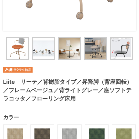
Liite リーテ／背樹脂タイプ／昇降脚（背座回転）
／フレームベージュ／背ライトグレー／座ソフトテ
ラコッタ／フローリング床用
カラー