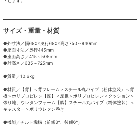
トします。
サイズ・重量・材質
●外寸法／幅680×奥行680×高さ750～840mm
●座面寸法／奥行445mm
●座面高さ／415～505mm
●肘高さ／635～725mm
●質量／10.6kg
●材質／【背】＜背フレーム＞スチール丸パイプ（粉体塗装）＜背
板＞ポリプロピレン【座】＜座板＞ポリプロピレン＜クッション＞
張り地、ウレタンフォーム【脚】スチール丸パイプ（粉体塗装）＜
キャスター＞ポリウレタン巻き
●機能／チルト機構（前傾3°、後傾6°）