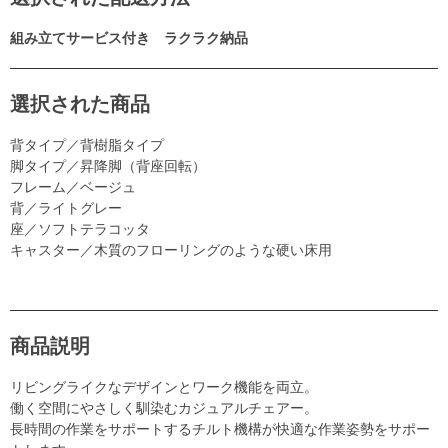
組み立てサービス付き ラクラク納品
選択された商品
背タイプ／背樹脂タイプ
脚タイプ／昇降脚（背座回転）
フレーム／ベージュ
背／ライトグレー
座／ソフトテラコッタ
キャスター／木質のフローリングのような硬い床用
商品説明
リビングライクなデザインとワーク機能を両立。
働く空間にやさしく馴染むカジュアルチェアー。
長時間の作業をサポートするチルト機構が快適な作業姿勢をサポー