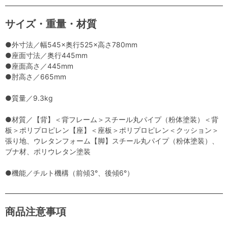
サイズ・重量・材質
●外寸法／幅545×奥行525×高さ780mm
●座面寸法／奥行445mm
●座面高さ／445mm
●肘高さ／665mm
●質量／9.3kg
●材質／【背】＜背フレーム＞スチール丸パイプ（粉体塗装）＜背
板＞ポリプロピレン【座】＜座板＞ポリプロピレン＜クッション＞
張り地、ウレタンフォーム【脚】スチール丸パイプ（粉体塗装）、
ブナ材、ポリウレタン塗装
●機能／チルト機構（前傾3°、後傾6°）
商品注意事項