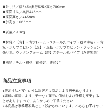
●外寸法／幅545×奥行525×高さ780mm
●座面寸法／奥行445mm
●座面高さ／445mm
●肘高さ／665mm
●質量／9.3kg
●材質／【背】＜背フレーム＞スチール丸パイプ（粉体塗装）＜背
板＞ポリプロピレン【座】＜座板＞ポリプロピレン＜クッション＞
張り地、ウレタンフォーム【脚】スチール丸パイプ（粉体塗装）
●機能／チルト機構（前傾3°、後傾6°）
商品注意事項
※表示寸法と実寸の寸法許容差は商品により若干異なります。
※諸般の事情により、予告なく商品の価格および仕様を変更するこ
とがありますので、あらかじめご了承ください。
※本商品は事務用家具として設計されています。小さなお子様やご