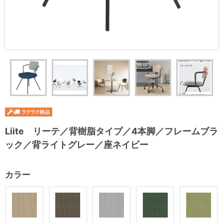
Liite リーテ／背樹脂タイプ／4本脚／フレームブラ
ック／背ライトグレー／座ネイビー
カラー