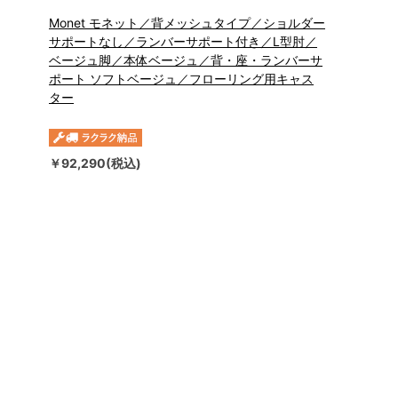
Monet モネット／背メッシュタイプ／ショルダー
サポートなし／ランバーサポート付き／L型肘／
ベージュ脚／本体ベージュ／背・座・ランバーサ
ポート ソフトベージュ／フローリング用キャス
ター
￥92,290(税込)