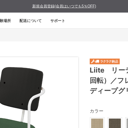
新規会員登録(会員はいつでも5％OFF)
験場所
配送について
サポート
Liite 
回転）／フ
ディープグ
カラー