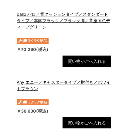
pallo パロ／背クッションタイプ／スタンダード
タイプ／本体ブラック／ブラック脚／背座同色デ
ィープグリーン
￥70,290(税込)
買い物かごへ入れる
Any エニー／キャスタータイプ／肘付き／ホワイ
トブラウン
￥36,630(税込)
買い物かごへ入れる