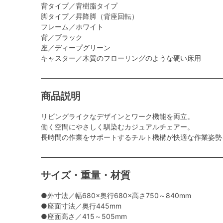
背タイプ／背樹脂タイプ
脚タイプ／昇降脚（背座回転）
フレーム／ホワイト
背／ブラック
座／ディープグリーン
キャスター／木質のフローリングのような硬い床用
商品説明
リビングライクなデザインとワーク機能を両立。
働く空間にやさしく馴染むカジュアルチェアー。
長時間の作業をサポートするチルト機構が快適な作業姿勢
サイズ・重量・材質
●外寸法／幅680×奥行680×高さ750～840mm
●座面寸法／奥行445mm
●座面高さ／415～505mm