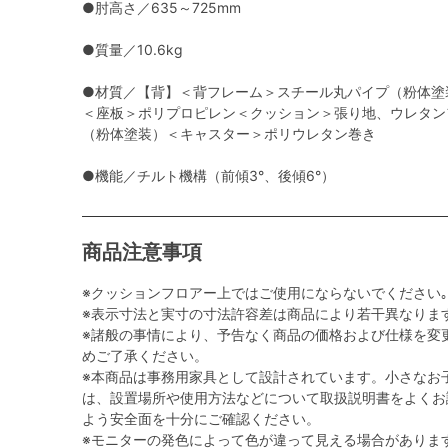
●肘高さ／635～725mm
●質量／10.6kg
●材質／【背】＜背フレーム＞スチール丸パイプ（粉体塗
＜座板＞ポリプロピレン＜クッション＞張り地、ウレタン
（粉体塗装）＜キャスター＞ポリウレタン巻き
●機能／チルト機構（前傾3°、後傾6°）
商品注意事項
※クッションフロアー上ではご使用にならないでください｡
※表示寸法と実寸の寸法許容差は商品により若干異なりま
※諸般の事情により、予告なく商品の価格および仕様を変
めご了承ください。
※本商品は事務用家具として設計されています。小さなお
は、設置場所や使用方法などについて取扱説明書をよくお
よう安全面を十分にご確認ください。
※モニターの発色によって色が違って見える場合がありま