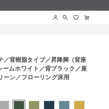
リーテ／背樹脂タイプ／昇降脚（背座
レームホワイト／背ブラック／座
リーン／フローリング床用