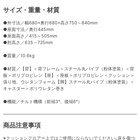
サイズ・重量・材質
●外寸法／幅680×奥行680×高さ750～840mm
●座面寸法／奥行445mm
●座面高さ／415～505mm
●肘高さ／635～725mm
●質量／10.6kg
●材質／【背】＜背フレーム＞スチール丸パイプ（粉体塗装）＜背
板＞ポリプロピレン【座】＜座板＞ポリプロピレン＜クッション＞
張り地、ウレタンフォーム【脚】スチール丸パイプ（粉体塗装）＜
キャスター＞ポリウレタン巻き
●機能／チルト機構（前傾3°、後傾6°）
商品注意事項
※クッションフロアー上ではご使用にならないでください｡床を傷つ