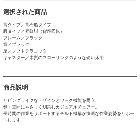
選択された商品
背タイプ／背樹脂タイプ
脚タイプ／昇降脚（背座回転）
フレーム／ブラック
背／ブラック
座／ソフトテラコッタ
キャスター／木質のフローリングのような硬い床用
商品説明
リビングライクなデザインとワーク機能を両立。
働く空間にやさしく馴染むカジュアルチェアー。
長時間の作業をサポートするチルト機構が快適な作業姿勢をサポー
トします。