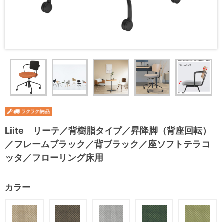
Liite リーテ／背樹脂タイプ／昇降脚（背座回転）
／フレームブラック／背ブラック／座ソフトテラコ
ッタ／フローリング床用
カラー