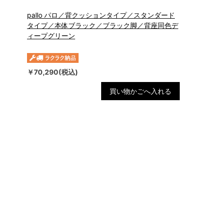
pallo パロ／背クッションタイプ／スタンダード
タイプ／本体ブラック／ブラック脚／背座同色デ
ィープグリーン
￥70,290(税込)
買い物かごへ入れる