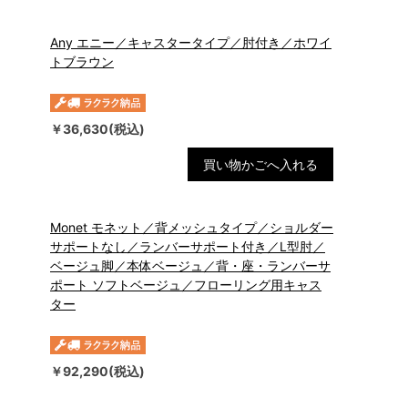
Any エニー／キャスタータイプ／肘付き／ホワイ
トブラウン
￥36,630(税込)
買い物かごへ入れる
Monet モネット／背メッシュタイプ／ショルダー
サポートなし／ランバーサポート付き／L型肘／
ベージュ脚／本体ベージュ／背・座・ランバーサ
ポート ソフトベージュ／フローリング用キャス
ター
￥92,290(税込)