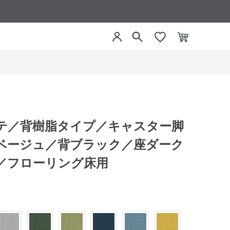
リーテ／背樹脂タイプ／キャスター脚
ベージュ／背ブラック／座ダーク
／フローリング床用