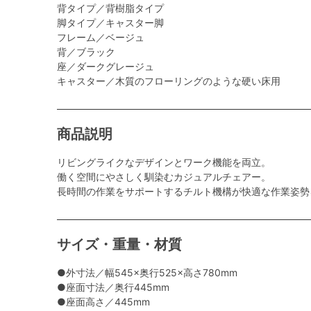
背タイプ／背樹脂タイプ
脚タイプ／キャスター脚
フレーム／ベージュ
背／ブラック
座／ダークグレージュ
キャスター／木質のフローリングのような硬い床用
商品説明
リビングライクなデザインとワーク機能を両立。
働く空間にやさしく馴染むカジュアルチェアー。
長時間の作業をサポートするチルト機構が快適な作業姿勢
サイズ・重量・材質
●外寸法／幅545×奥行525×高さ780mm
●座面寸法／奥行445mm
●座面高さ／445mm