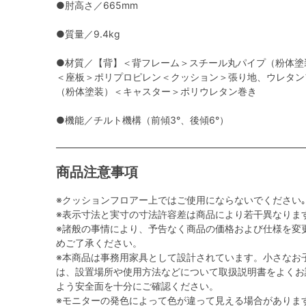
●肘高さ／665mm
●質量／9.4kg
●材質／【背】＜背フレーム＞スチール丸パイプ（粉体塗
＜座板＞ポリプロピレン＜クッション＞張り地、ウレタン
（粉体塗装）＜キャスター＞ポリウレタン巻き
●機能／チルト機構（前傾3°、後傾6°）
商品注意事項
※クッションフロアー上ではご使用にならないでください｡
※表示寸法と実寸の寸法許容差は商品により若干異なりま
※諸般の事情により、予告なく商品の価格および仕様を変
めご了承ください。
※本商品は事務用家具として設計されています。小さなお
は、設置場所や使用方法などについて取扱説明書をよくお
よう安全面を十分にご確認ください。
※モニターの発色によって色が違って見える場合がありま