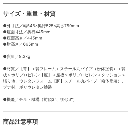
サイズ・重量・材質
●外寸法／幅545×奥行525×高さ780mm
●座面寸法／奥行445mm
●座面高さ／445mm
●肘高さ／665mm
●質量／9.3kg
●材質／【背】＜背フレーム＞スチール丸パイプ（粉体塗装）＜背
板＞ポリプロピレン【座】＜座板＞ポリプロピレン＜クッション＞
張り地、ウレタンフォーム【脚】スチール丸パイプ（粉体塗装）、
ブナ材、ポリウレタン塗装
●機能／チルト機構（前傾3°、後傾6°）
商品注意事項