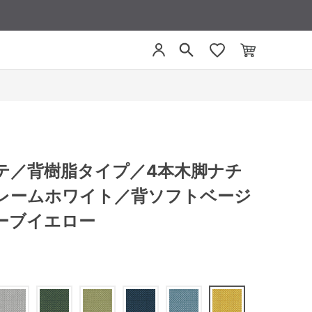
リーテ／背樹脂タイプ／4本木脚ナチ
レームホワイト／背ソフトベージ
ーブイエロー