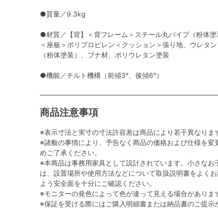
●質量／9.3kg
●材質／【背】＜背フレーム＞スチール丸パイプ（粉体塗
＜座板＞ポリプロピレン＜クッション＞張り地、ウレタン
（粉体塗装）、ブナ材、ポリウレタン塗装
●機能／チルト機構（前傾3°、後傾6°）
商品注意事項
※表示寸法と実寸の寸法許容差は商品により若干異なりま
※諸般の事情により、予告なく商品の価格および仕様を変
めご了承ください。
※本商品は事務用家具として設計されています。小さなお
は、設置場所や使用方法などについて取扱説明書をよくお
よう安全面を十分にご確認ください。
※モニターの発色によって色が違って見える場合がありま
※保証を受ける際にはご購入明細書または納品書のご提示