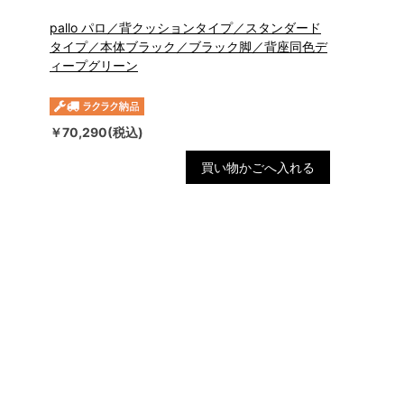
pallo パロ／背クッションタイプ／スタンダード
タイプ／本体ブラック／ブラック脚／背座同色デ
ィープグリーン
￥70,290(税込)
買い物かごへ入れる