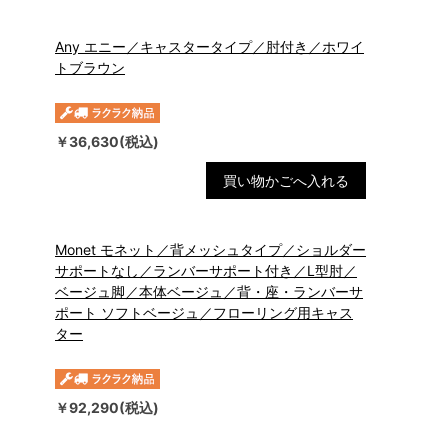
Any エニー／キャスタータイプ／肘付き／ホワイ
トブラウン
￥36,630(税込)
買い物かごへ入れる
Monet モネット／背メッシュタイプ／ショルダー
サポートなし／ランバーサポート付き／L型肘／
ベージュ脚／本体ベージュ／背・座・ランバーサ
ポート ソフトベージュ／フローリング用キャス
ター
￥92,290(税込)