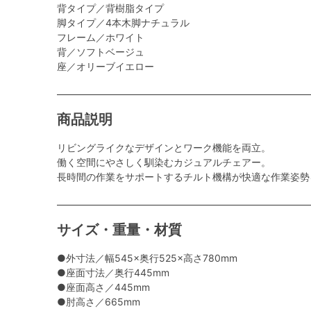
背タイプ／背樹脂タイプ
脚タイプ／4本木脚ナチュラル
フレーム／ホワイト
背／ソフトベージュ
座／オリーブイエロー
商品説明
リビングライクなデザインとワーク機能を両立。
働く空間にやさしく馴染むカジュアルチェアー。
長時間の作業をサポートするチルト機構が快適な作業姿勢
サイズ・重量・材質
●外寸法／幅545×奥行525×高さ780mm
●座面寸法／奥行445mm
●座面高さ／445mm
●肘高さ／665mm