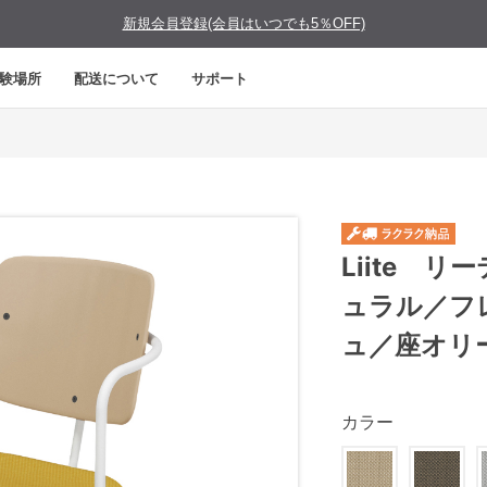
新規会員登録(会員はいつでも5％OFF)
験場所
配送について
サポート
Liite 
ュラル／フ
ュ／座オリ
カラー