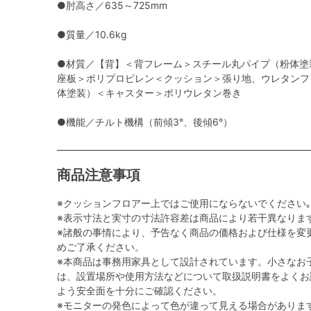
●肘高さ／635～725mm
●質量／10.6kg
●材質／【背】＜背フレーム＞スチール丸パイプ（粉体塗
座板＞ポリプロピレン＜クッション＞張り地、ウレタンフ
体塗装）＜キャスター＞ポリウレタン巻き
●機能／チルト機構（前傾3°、後傾6°）
商品注意事項
※クッションフロアー上ではご使用にならないでください｡
※表示寸法と実寸の寸法許容差は商品により若干異なりま
※諸般の事情により、予告なく商品の価格および仕様を変
めご了承ください。
※本商品は事務用家具として設計されています。小さなお
は、設置場所や使用方法などについて取扱説明書をよくお
よう安全面を十分にご確認ください。
※モニターの発色によって色が違って見える場合がありま