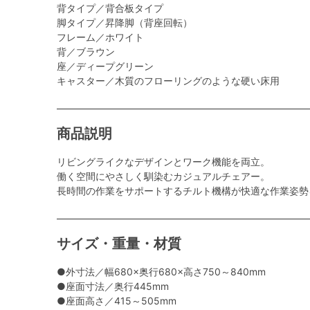
背タイプ／背合板タイプ
脚タイプ／昇降脚（背座回転）
フレーム／ホワイト
背／ブラウン
座／ディープグリーン
キャスター／木質のフローリングのような硬い床用
商品説明
リビングライクなデザインとワーク機能を両立。
働く空間にやさしく馴染むカジュアルチェアー。
長時間の作業をサポートするチルト機構が快適な作業姿勢
サイズ・重量・材質
●外寸法／幅680×奥行680×高さ750～840mm
●座面寸法／奥行445mm
●座面高さ／415～505mm