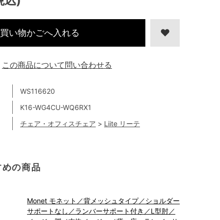
税込)
買い物かごへ入れる
この商品について問い合わせる
WS116620
K16-WG4CU-WQ6RX1
チェア・オフィスチェア
>
Liite リーテ
すめの商品
Monet モネット／背メッシュタイプ／ショルダー
サポートなし／ランバーサポート付き／L型肘／