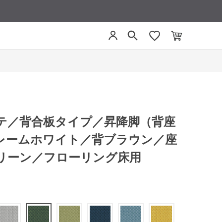
リーテ／背合板タイプ／昇降脚（背座
レームホワイト／背ブラウン／座
リーン／フローリング床用