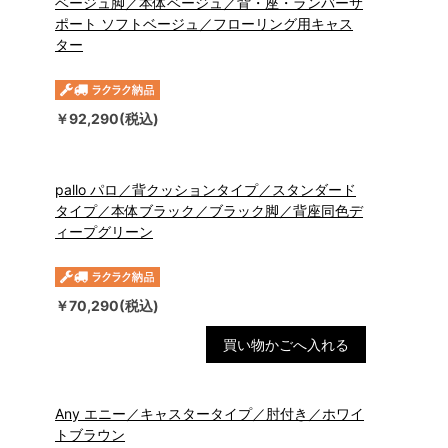
ベージュ脚／本体ベージュ／背・座・ランバーサ
ポート ソフトベージュ／フローリング用キャス
ター
￥92,290(税込)
pallo パロ／背クッションタイプ／スタンダード
タイプ／本体ブラック／ブラック脚／背座同色デ
ィープグリーン
￥70,290(税込)
買い物かごへ入れる
Any エニー／キャスタータイプ／肘付き／ホワイ
トブラウン