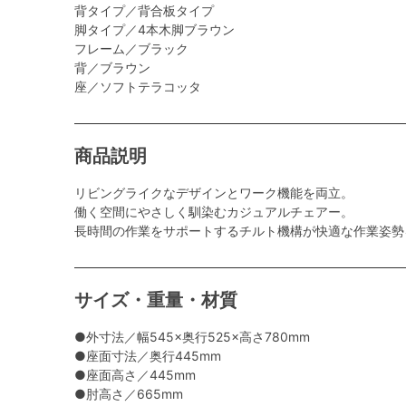
背タイプ／背合板タイプ
脚タイプ／4本木脚ブラウン
フレーム／ブラック
背／ブラウン
座／ソフトテラコッタ
商品説明
リビングライクなデザインとワーク機能を両立。
働く空間にやさしく馴染むカジュアルチェアー。
長時間の作業をサポートするチルト機構が快適な作業姿勢
サイズ・重量・材質
●外寸法／幅545×奥行525×高さ780mm
●座面寸法／奥行445mm
●座面高さ／445mm
●肘高さ／665mm