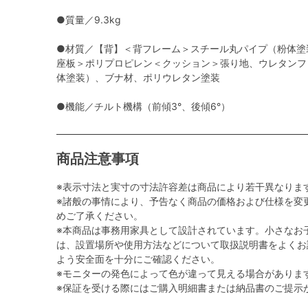
●質量／9.3kg
●材質／【背】＜背フレーム＞スチール丸パイプ（粉体塗
座板＞ポリプロピレン＜クッション＞張り地、ウレタンフ
体塗装）、ブナ材、ポリウレタン塗装
●機能／チルト機構（前傾3°、後傾6°）
商品注意事項
※表示寸法と実寸の寸法許容差は商品により若干異なりま
※諸般の事情により、予告なく商品の価格および仕様を変
めご了承ください。
※本商品は事務用家具として設計されています。小さなお
は、設置場所や使用方法などについて取扱説明書をよくお
よう安全面を十分にご確認ください。
※モニターの発色によって色が違って見える場合がありま
※保証を受ける際にはご購入明細書または納品書のご提示