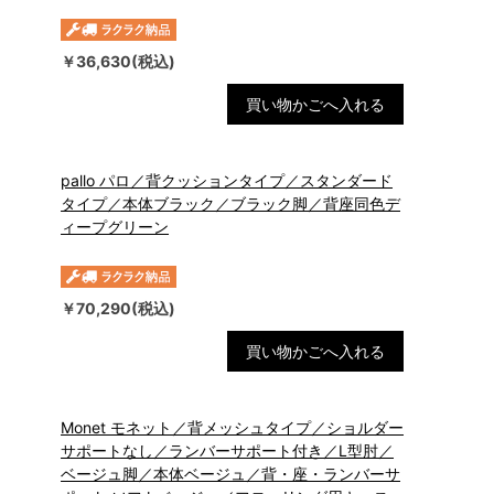
￥36,630(税込)
買い物かごへ入れる
pallo パロ／背クッションタイプ／スタンダード
タイプ／本体ブラック／ブラック脚／背座同色デ
ィープグリーン
￥70,290(税込)
買い物かごへ入れる
Monet モネット／背メッシュタイプ／ショルダー
サポートなし／ランバーサポート付き／L型肘／
ベージュ脚／本体ベージュ／背・座・ランバーサ