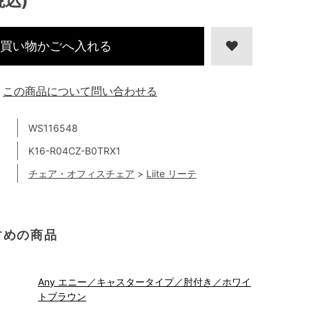
税込)
買い物かごへ入れる
この商品について問い合わせる
WS116548
K16-R04CZ-B0TRX1
チェア・オフィスチェア
>
Liite リーテ
すめの商品
Any エニー／キャスタータイプ／肘付き／ホワイ
トブラウン