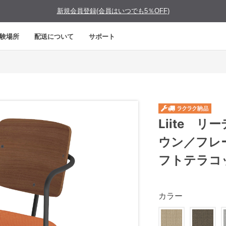
新規会員登録(会員はいつでも5％OFF)
験場所
配送について
サポート
Liite 
ウン／フレ
フトテラコ
カラー