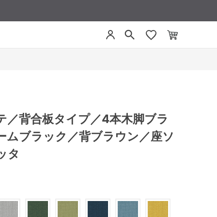
リーテ／背合板タイプ／4本木脚ブラ
ームブラック／背ブラウン／座ソ
ッタ