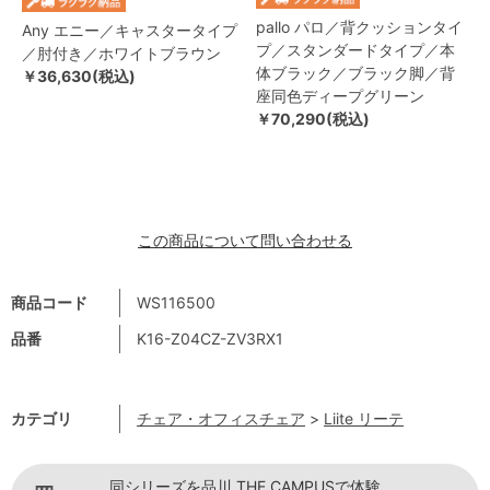
pallo パロ／背クッションタイ
Any エニー／キャスタータイプ
プ／スタンダードタイプ／本
／肘付き／ホワイトブラウン
体ブラック／ブラック脚／背
￥36,630(税込)
座同色ディープグリーン
￥70,290(税込)
この商品について問い合わせる
商品コード
WS116500
品番
K16-Z04CZ-ZV3RX1
カテゴリ
チェア・オフィスチェア
>
Liite リーテ
同シリーズを品川 THE CAMPUSで体験