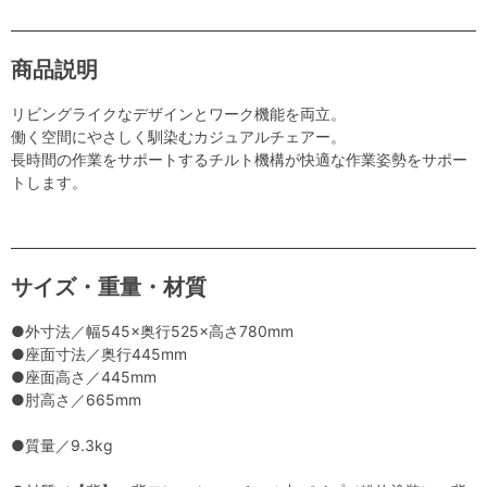
商品説明
リビングライクなデザインとワーク機能を両立。
働く空間にやさしく馴染むカジュアルチェアー。
長時間の作業をサポートするチルト機構が快適な作業姿勢をサポー
トします。
サイズ・重量・材質
●外寸法／幅545×奥行525×高さ780mm
●座面寸法／奥行445mm
●座面高さ／445mm
●肘高さ／665mm
●質量／9.3kg