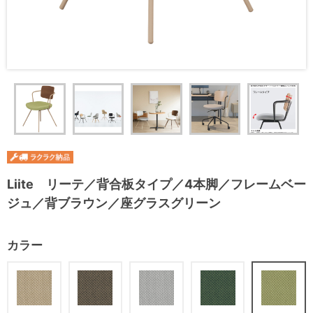
Liite リーテ／背合板タイプ／4本脚／フレームベー
ジュ／背ブラウン／座グラスグリーン
カラー