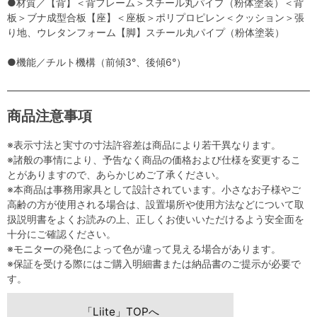
●材質／【背】＜背フレーム＞スチール丸パイプ（粉体塗装）＜背
板＞ブナ成型合板【座】＜座板＞ポリプロピレン＜クッション＞張
り地、ウレタンフォーム【脚】スチール丸パイプ（粉体塗装）
●機能／チルト機構（前傾3°、後傾6°）
商品注意事項
※表示寸法と実寸の寸法許容差は商品により若干異なります。
※諸般の事情により、予告なく商品の価格および仕様を変更するこ
とがありますので、あらかじめご了承ください。
※本商品は事務用家具として設計されています。小さなお子様やご
高齢の方が使用される場合は、設置場所や使用方法などについて取
扱説明書をよくお読みの上、正しくお使いいただけるよう安全面を
十分にご確認ください。
※モニターの発色によって色が違って見える場合があります。
※保証を受ける際にはご購入明細書または納品書のご提示が必要で
す。
「Liite」TOPへ