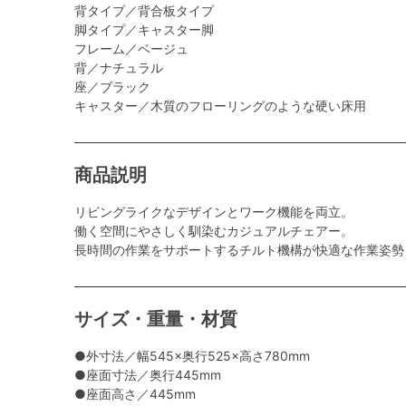
背タイプ／背合板タイプ
脚タイプ／キャスター脚
フレーム／ベージュ
背／ナチュラル
座／ブラック
キャスター／木質のフローリングのような硬い床用
商品説明
リビングライクなデザインとワーク機能を両立。
働く空間にやさしく馴染むカジュアルチェアー。
長時間の作業をサポートするチルト機構が快適な作業姿勢
サイズ・重量・材質
●外寸法／幅545×奥行525×高さ780mm
●座面寸法／奥行445mm
●座面高さ／445mm