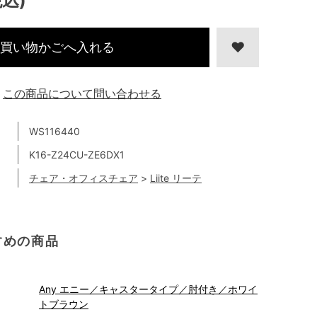
税込)
買い物かごへ入れる
この商品について問い合わせる
WS116440
K16-Z24CU-ZE6DX1
チェア・オフィスチェア
>
Liite リーテ
すめの商品
Any エニー／キャスタータイプ／肘付き／ホワイ
トブラウン