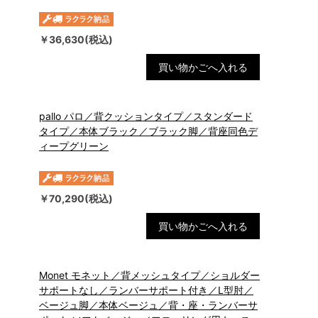
￥36,630(税込)
買い物かごへ入れる
pallo パロ／背クッションタイプ／スタンダード
タイプ／本体ブラック／ブラック脚／背座同色デ
ィープグリーン
￥70,290(税込)
買い物かごへ入れる
Monet モネット／背メッシュタイプ／ショルダー
サポートなし／ランバーサポート付き／L型肘／
ベージュ脚／本体ベージュ／背・座・ランバーサ