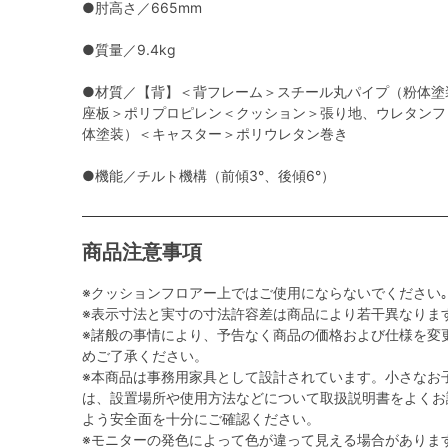
●肘高さ／665mm
●質量／9.4kg
●材質／【背】＜背フレーム＞スチール丸パイプ（粉体塗
座板＞ポリプロピレン＜クッション＞張り地、ウレタンフ
体塗装）＜キャスター＞ポリウレタン巻き
●機能／チルト機構（前傾3°、後傾6°）
商品注意事項
※クッションフロアー上ではご使用にならないでください｡
※表示寸法と実寸の寸法許容差は商品により若干異なりま
※諸般の事情により、予告なく商品の価格および仕様を変
めご了承ください。
※本商品は事務用家具として設計されています。小さなお
は、設置場所や使用方法などについて取扱説明書をよくお
よう安全面を十分にご確認ください。
※モニターの発色によって色が違って見える場合がありま