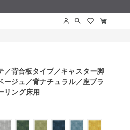
リーテ／背合板タイプ／キャスター脚
ベージュ／背ナチュラル／座ブラ
ーリング床用