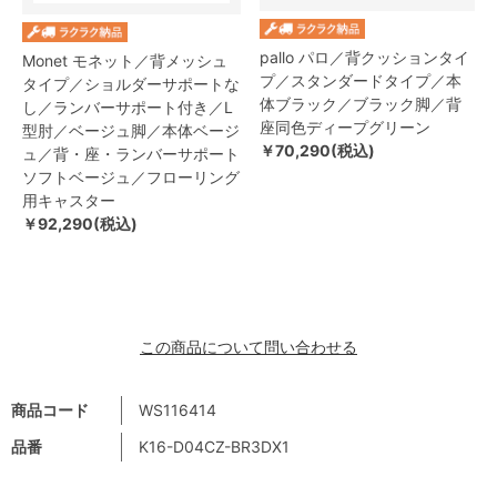
pallo パロ／背クッションタイ
Monet モネット／背メッシュ
プ／スタンダードタイプ／本
タイプ／ショルダーサポートな
体ブラック／ブラック脚／背
し／ランバーサポート付き／L
座同色ディープグリーン
型肘／ベージュ脚／本体ベージ
￥70,290(税込)
ュ／背・座・ランバーサポート
ソフトベージュ／フローリング
用キャスター
￥92,290(税込)
この商品について問い合わせる
商品コード
WS116414
品番
K16-D04CZ-BR3DX1