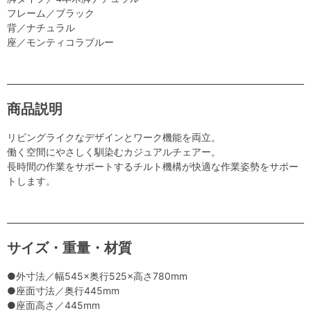
フレーム／ブラック
背／ナチュラル
座／モンティコラブルー
商品説明
リビングライクなデザインとワーク機能を両立。
働く空間にやさしく馴染むカジュアルチェアー。
長時間の作業をサポートするチルト機構が快適な作業姿勢をサポー
トします。
サイズ・重量・材質
●外寸法／幅545×奥行525×高さ780mm
●座面寸法／奥行445mm
●座面高さ／445mm