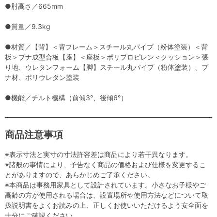
●肘高さ／665mm
●質量／9.3kg
●材質／【背】＜背フレーム＞スチール丸パイプ（粉体塗装）＜背
板＞ブナ成型合板【座】＜座板＞ポリプロピレン＜クッション＞張
り地、ウレタンフォーム【脚】スチール丸パイプ（粉体塗装）、ブ
ナ材、ポリウレタン塗装
●機能／チルト機構（前傾3°、後傾6°）
商品注意事項
※表示寸法と実寸の寸法許容差は商品により若干異なります。
※諸般の事情により、予告なく商品の価格および仕様を変更するこ
とがありますので、あらかじめご了承ください。
※本商品は事務用家具として設計されています。小さなお子様やご
高齢の方が使用される場合は、設置場所や使用方法などについて取
扱説明書をよくお読みの上、正しくお使いいただけるよう安全面を
十分にご確認ください。