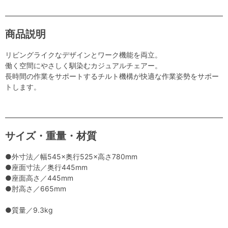
商品説明
リビングライクなデザインとワーク機能を両立。
働く空間にやさしく馴染むカジュアルチェアー。
長時間の作業をサポートするチルト機構が快適な作業姿勢をサポー
トします。
サイズ・重量・材質
●外寸法／幅545×奥行525×高さ780mm
●座面寸法／奥行445mm
●座面高さ／445mm
●肘高さ／665mm
●質量／9.3kg