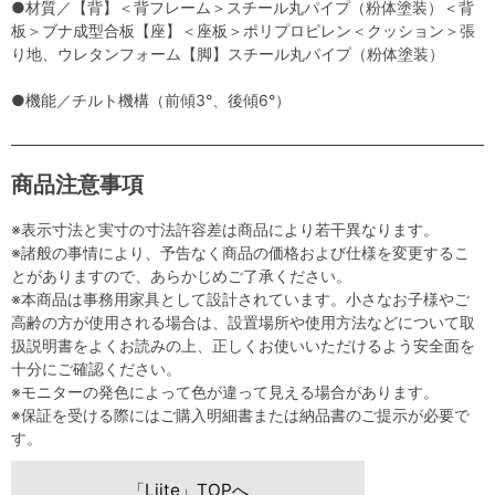
●材質／【背】＜背フレーム＞スチール丸パイプ（粉体塗装）＜背
板＞ブナ成型合板【座】＜座板＞ポリプロピレン＜クッション＞張
り地、ウレタンフォーム【脚】スチール丸パイプ（粉体塗装）
●機能／チルト機構（前傾3°、後傾6°）
商品注意事項
※表示寸法と実寸の寸法許容差は商品により若干異なります。
※諸般の事情により、予告なく商品の価格および仕様を変更するこ
とがありますので、あらかじめご了承ください。
※本商品は事務用家具として設計されています。小さなお子様やご
高齢の方が使用される場合は、設置場所や使用方法などについて取
扱説明書をよくお読みの上、正しくお使いいただけるよう安全面を
十分にご確認ください。
※モニターの発色によって色が違って見える場合があります。
※保証を受ける際にはご購入明細書または納品書のご提示が必要で
す。
「Liite」TOPへ