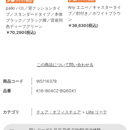
Any エニー／キャスタータイ
pallo パロ／背クッションタイ
プ／肘付き／ホワイトブラウ
プ／スタンダードタイプ／本体
ン
ブラック／ブラック脚／背座同
￥36,630(税込)
色ディープグリーン
￥70,290(税込)
この商品について問い合わせる
商品コード
WS116378
品番
K16-B04CZ-BQ6DX1
カテゴリ
チェア・オフィスチェア
>
Liite リーテ
同シリーズを品川 THE CAMPUSで体験