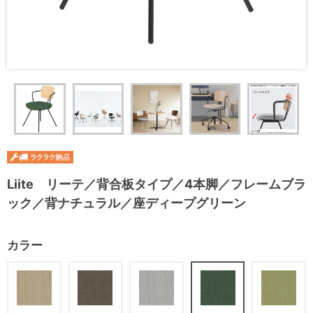
Liite リーテ／背合板タイプ／4本脚／フレームブラ
ック／背ナチュラル／座ディープグリーン
カラー