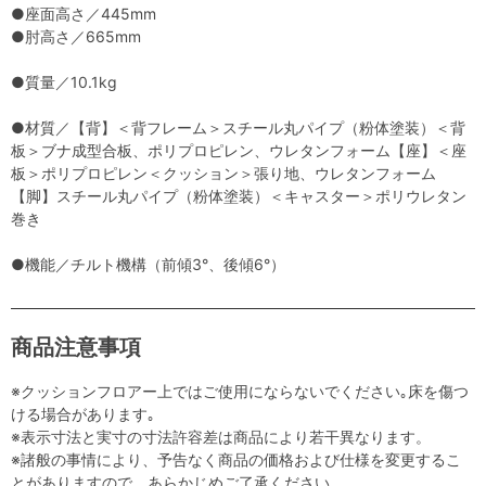
●座面高さ／445mm
●肘高さ／665mm
●質量／10.1kg
●材質／【背】＜背フレーム＞スチール丸パイプ（粉体塗装）＜背
板＞ブナ成型合板、ポリプロピレン、ウレタンフォーム【座】＜座
板＞ポリプロピレン＜クッション＞張り地、ウレタンフォーム
【脚】スチール丸パイプ（粉体塗装）＜キャスター＞ポリウレタン
巻き
●機能／チルト機構（前傾3°、後傾6°）
商品注意事項
※クッションフロアー上ではご使用にならないでください｡床を傷つ
ける場合があります｡
※表示寸法と実寸の寸法許容差は商品により若干異なります。
※諸般の事情により、予告なく商品の価格および仕様を変更するこ
とがありますので、あらかじめご了承ください。