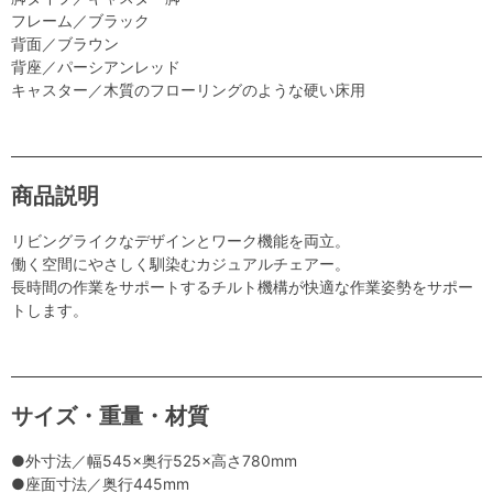
フレーム／ブラック
背面／ブラウン
背座／パーシアンレッド
キャスター／木質のフローリングのような硬い床用
商品説明
リビングライクなデザインとワーク機能を両立。
働く空間にやさしく馴染むカジュアルチェアー。
長時間の作業をサポートするチルト機構が快適な作業姿勢をサポー
トします。
サイズ・重量・材質
●外寸法／幅545×奥行525×高さ780mm
●座面寸法／奥行445mm