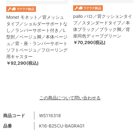
pallo パロ／背クッションタイ
Monet モネット／背メッシュ
プ／スタンダードタイプ／本
タイプ／ショルダーサポートな
体ブラック／ブラック脚／背
し／ランバーサポート付き／L
座同色ディープグリーン
型肘／ベージュ脚／本体ベージ
￥70,290(税込)
ュ／背・座・ランバーサポート
ソフトベージュ／フローリング
用キャスター
￥92,290(税込)
この商品について問い合わせる
商品コード
WS116318
品番
K16-B25CU-BAGRAG1