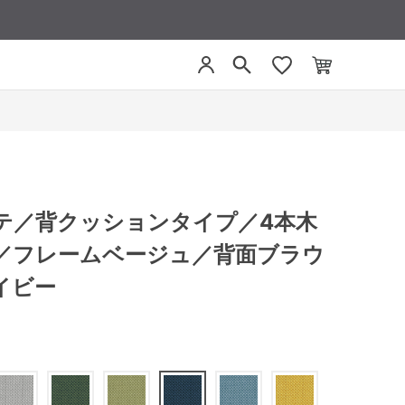
リーテ／背クッションタイプ／4本木
／フレームベージュ／背面ブラウ
イビー