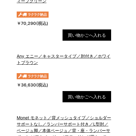
ィープグリーン
￥70,290(税込)
買い物かごへ入れる
Any エニー／キャスタータイプ／肘付き／ホワイ
トブラウン
￥36,630(税込)
買い物かごへ入れる
Monet モネット／背メッシュタイプ／ショルダー
サポートなし／ランバーサポート付き／L型肘／
ベージュ脚／本体ベージュ／背・座・ランバーサ