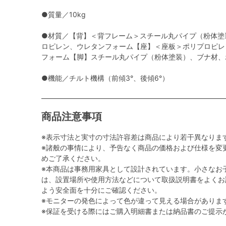
●質量／10kg
●材質／【背】＜背フレーム＞スチール丸パイプ（粉体塗
ロピレン、ウレタンフォーム【座】＜座板＞ポリプロピレ
フォーム【脚】スチール丸パイプ（粉体塗装）、ブナ材、
●機能／チルト機構（前傾3°、後傾6°）
商品注意事項
※表示寸法と実寸の寸法許容差は商品により若干異なりま
※諸般の事情により、予告なく商品の価格および仕様を変
めご了承ください。
※本商品は事務用家具として設計されています。小さなお
は、設置場所や使用方法などについて取扱説明書をよくお
よう安全面を十分にご確認ください。
※モニターの発色によって色が違って見える場合がありま
※保証を受ける際にはご購入明細書または納品書のご提示