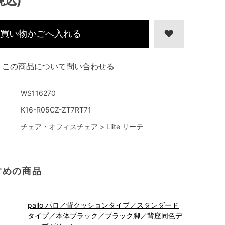
税込)
買い物かごへ入れる
この商品について問い合わせる
WS116270
K16-R05CZ-ZT7RT71
チェア・オフィスチェア
>
Liite リーテ
すめの商品
pallo パロ／背クッションタイプ／スタンダード
タイプ／本体ブラック／ブラック脚／背座同色デ