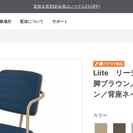
新規会員登録(会員はいつでも5％OFF)
験場所
配送について
サポート
Liite 
脚ブラウン
ン／背座ネ
カラー