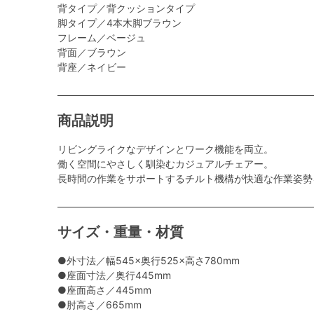
背タイプ／背クッションタイプ
脚タイプ／4本木脚ブラウン
フレーム／ベージュ
背面／ブラウン
背座／ネイビー
商品説明
リビングライクなデザインとワーク機能を両立。
働く空間にやさしく馴染むカジュアルチェアー。
長時間の作業をサポートするチルト機構が快適な作業姿勢
サイズ・重量・材質
●外寸法／幅545×奥行525×高さ780mm
●座面寸法／奥行445mm
●座面高さ／445mm
●肘高さ／665mm