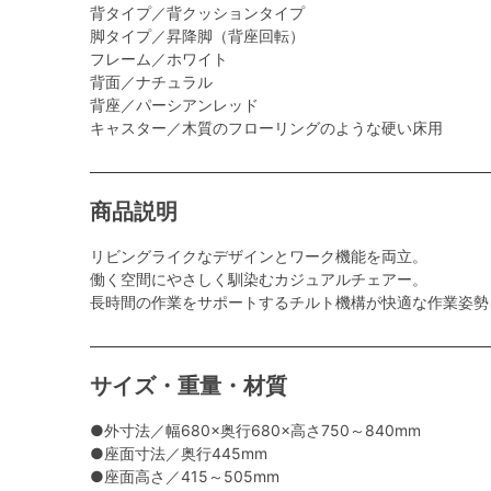
背タイプ／背クッションタイプ
脚タイプ／昇降脚（背座回転）
フレーム／ホワイト
背面／ナチュラル
背座／パーシアンレッド
キャスター／木質のフローリングのような硬い床用
商品説明
リビングライクなデザインとワーク機能を両立。
働く空間にやさしく馴染むカジュアルチェアー。
長時間の作業をサポートするチルト機構が快適な作業姿勢
サイズ・重量・材質
●外寸法／幅680×奥行680×高さ750～840mm
●座面寸法／奥行445mm
●座面高さ／415～505mm