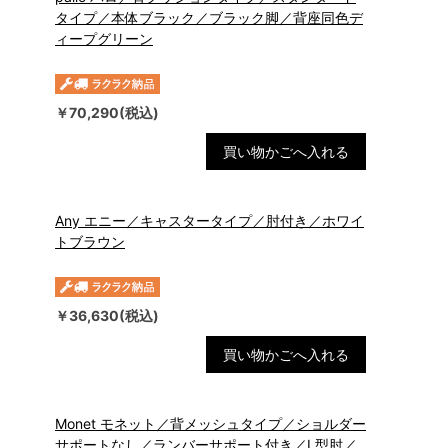
タイプ／本体ブラック／ブラック脚／背座同色デ
ィープグリーン
￥70,290(税込)
買い物かごへ入れる
Any エニー／キャスタータイプ／肘付き／ホワイ
トブラウン
￥36,630(税込)
買い物かごへ入れる
Monet モネット／背メッシュタイプ／ショルダー
サポートなし／ランバーサポート付き／L型肘／