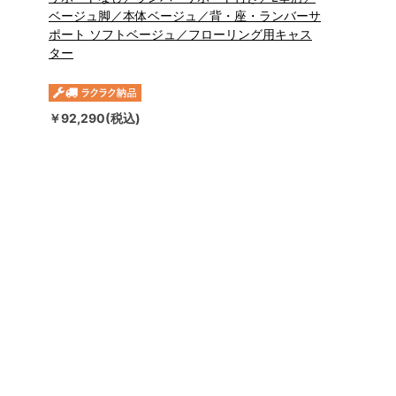
ベージュ脚／本体ベージュ／背・座・ランバーサ
ポート ソフトベージュ／フローリング用キャス
ター
￥92,290(税込)