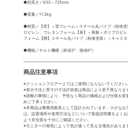
●肘高さ／635～725mm
●質量／11.3kg
●材質／【背】＜背フレーム＞スチール丸パイプ（粉体塗
ロピレン、ウレタンフォーム【座】＜座板＞ポリプロピレ
フォーム【脚】スチール丸パイプ（粉体塗装）＜キャスタ
●機能／チルト機構（前傾3°、後傾6°）
商品注意事項
※クッションフロアー上ではご使用にならないでください｡
※表示寸法と実寸の寸法許容差は商品により若干異なりま
※諸般の事情により、予告なく商品の価格および仕様を変
めご了承ください。
※本商品は事務用家具として設計されています。小さなお
は、設置場所や使用方法などについて取扱説明書をよくお
よう安全面を十分にご確認ください。
※モニターの発色によって色が違って見える場合がありま