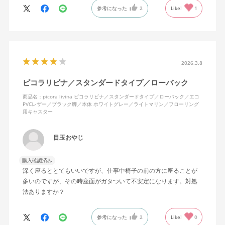
参考になった
2
Like!
1
2026.3.8
ピコラリビナ／スタンダードタイプ／ローバック
商品名：picora livina ピコラリビナ／スタンダードタイプ／ローバック／エコ
PVCレザー／ブラック脚／本体 ホワイトグレー／ライトマリン／フローリング
用キャスター
目玉おやじ
購入確認済み
深く座るととてもいいですが、仕事中椅子の前の方に座ることが
多いのですが、その時座面がガタついて不安定になります。対処
法ありますか？
参考になった
2
Like!
0