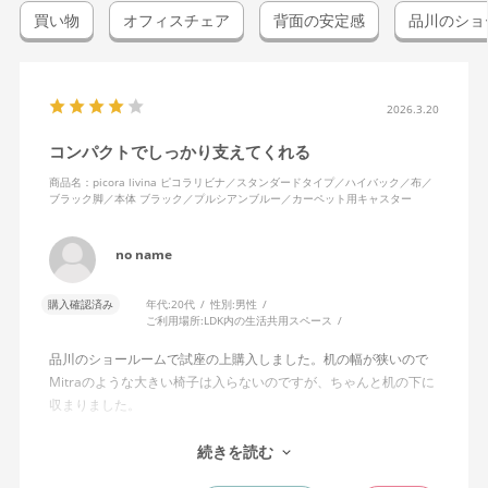
買い物
オフィスチェア
背面の安定感
品川のショ
2026.3.20
コンパクトでしっかり支えてくれる
商品名：picora livina ピコラリビナ／スタンダードタイプ／ハイバック／布／
ブラック脚／本体 ブラック／プルシアンブルー／カーペット用キャスター
no name
購入確認済み
年代:
20代
性別:
男性
ご利用場所:
LDK内の生活共用スペース
品川のショールームで試座の上購入しました。机の幅が狭いので
Mitraのような大きい椅子は入らないのですが、ちゃんと机の下に
収まりました。
安い椅子とは違って座面、背面の安定感はしっかりしています。
続きを読む