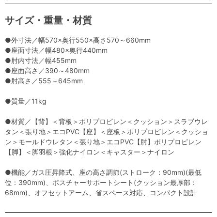
サイズ・重量・材質
●外寸法／幅570×奥行550×高さ570～660mm
●座面寸法／幅480×奥行440mm
●肘内寸法／幅455mm
●座面高さ／390～480mm
●肘高さ／555～645mm
●質量／11kg
●材質／【背】＜背板＞ポリプロピレン＜クッション＞スラブウレ
タン＜張り地＞エコPVC【座】＜座板＞ポリプロピレン＜クッショ
ン＞モールドウレタン＜張り地＞エコPVC【肘】ポリプロピレン
【脚】＜脚羽根＞強化ナイロン＜キャスター＞ナイロン
●機能／ガス圧昇降式、座の高さ調節(ストローク：90mm)(最低
位：390mm)、ポスチャーサポートシート(クッション最厚部：
68mm)、オフセットアーム、省スペース対応、コンパクト設計