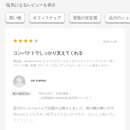
気になるレビューを表示
買い物
オフィスチェア
背面の安定感
品川のショ
2026.3.20
コンパクトでしっかり支えてくれる
商品名：picora livina ピコラリビナ／スタンダードタイプ／ハイバック／布／
ブラック脚／本体 ブラック／プルシアンブルー／カーペット用キャスター
no name
購入確認済み
年代:
20代
性別:
男性
ご利用場所:
LDK内の生活共用スペース
品川のショールームで試座の上購入しました。机の幅が狭いので
Mitraのような大きい椅子は入らないのですが、ちゃんと机の下に
収まりました。