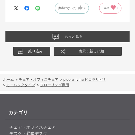
参考になった
2
Like!
0
もっと見る
絞り込み
表示：新しい順
ホーム
>
チェア・オフィスチェア
>
picora livina ピコラリビナ
>
ミニバックタイプ
>
フローリング床用
カテゴリ
チェア・オフィスチェア
デスク・昇降デスク