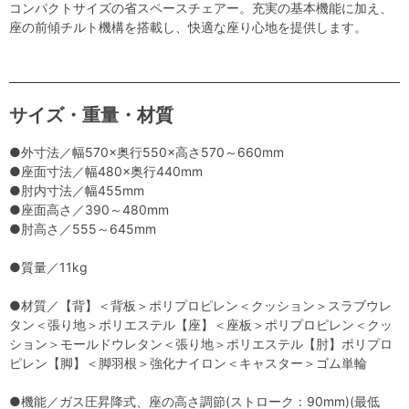
コンパクトサイズの省スペースチェアー。充実の基本機能に加え、
座の前傾チルト機構を搭載し、快適な座り心地を提供します。
サイズ・重量・材質
●外寸法／幅570×奥行550×高さ570～660mm
●座面寸法／幅480×奥行440mm
●肘内寸法／幅455mm
●座面高さ／390～480mm
●肘高さ／555～645mm
●質量／11kg
●材質／【背】＜背板＞ポリプロピレン＜クッション＞スラブウレ
タン＜張り地＞ポリエステル【座】＜座板＞ポリプロピレン＜クッ
ション＞モールドウレタン＜張り地＞ポリエステル【肘】ポリプロ
ピレン【脚】＜脚羽根＞強化ナイロン＜キャスター＞ゴム単輪
●機能／ガス圧昇降式、座の高さ調節(ストローク：90mm)(最低