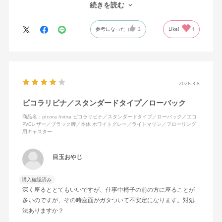
安い椅子とは違って座面、背面の安定感はしっかりしています。
続きを読む
参考になった
2
Like!
1
2026.3.8
ピコラリビナ／スタンダードタイプ／ローバック
商品名：picora livina ピコラリビナ／スタンダードタイプ／ローバック／エコ
PVCレザー／ブラック脚／本体 ホワイトグレー／ライトマリン／フローリング
用キャスター
目玉おやじ
購入確認済み
深く座るととてもいいですが、仕事中椅子の前の方に座ることが
多いのですが、その時座面がガタついて不安定になります。対処
法ありますか？