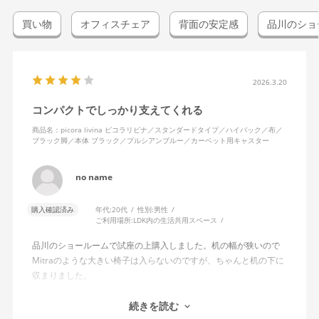
買い物
オフィスチェア
背面の安定感
品川のショ
2026.3.20
コンパクトでしっかり支えてくれる
商品名：picora livina ピコラリビナ／スタンダードタイプ／ハイバック／布／
ブラック脚／本体 ブラック／プルシアンブルー／カーペット用キャスター
no name
購入確認済み
年代:
20代
性別:
男性
ご利用場所:
LDK内の生活共用スペース
品川のショールームで試座の上購入しました。机の幅が狭いので
Mitraのような大きい椅子は入らないのですが、ちゃんと机の下に
収まりました。
安い椅子とは違って座面、背面の安定感はしっかりしています。
続きを読む