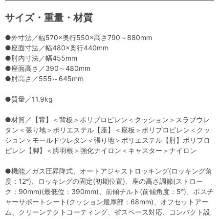
サイズ・重量・材質
●外寸法／幅570×奥行550×高さ790～880mm
●座面寸法／幅480×奥行440mm
●肘内寸法／幅455mm
●座面高さ／390～480mm
●肘高さ／555～645mm
●質量／11.9kg
●材質／【背】＜背板＞ポリプロピレン＜クッション＞スラブウレ
タン＜張り地＞ポリエステル【座】＜座板＞ポリプロピレン＜クッ
ション＞モールドウレタン＜張り地＞ポリエステル【肘】ポリプロ
ピレン【脚】＜脚羽根＞強化ナイロン＜キャスター＞ナイロン
●機能／ガス圧昇降式、オートアジャストロッキング(ロッキング角
度：12°)、ロッキングの固定(初期位置)、座の高さ調節(ストロー
ク：90mm)(最低位：390mm)、前傾チルト(前傾角度：5°)、ポスチ
ャーサポートシート(クッション最厚部：68mm)、オフセットアー
ム、クリーンテクトコーティング、省スペース対応、コンパクト設