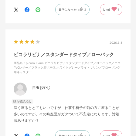
参考になった
2
Like!
1
2026.3.8
ピコラリビナ／スタンダードタイプ／ローバック
商品名：picora livina ピコラリビナ／スタンダードタイプ／ローバック／エコ
PVCレザー／ブラック脚／本体 ホワイトグレー／ライトマリン／フローリング
用キャスター
目玉おやじ
購入確認済み
深く座るととてもいいですが、仕事中椅子の前の方に座ることが
多いのですが、その時座面がガタついて不安定になります。対処
法ありますか？
参考になった
2
Like!
0