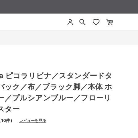
livina ピコラリビナ／スタンダードタ
バック／布／ブラック脚／本体 ホ
ー／プルシアンブルー／フローリ
スター
（10件）
レビューを見る