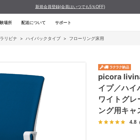
新規会員登録(会員はいつでも5％OFF)
験場所
配送について
サポート
 ピコラリビナ
>
ハイバックタイプ
>
フローリング床用
picora 
イプ／ハイ
ワイトグレ
ング用キャ
4.8