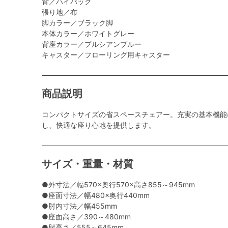
背／ハイバック
張り地／布
脚カラー／ブラック脚
本体カラー／ホワイトグレー
背座カラー／プルシアンブルー
キャスター／フローリング用キャスター
商品説明
コンパクトサイズの省スペースチェアー。充実の基本機能
し、快適な座り心地を提供します。
サイズ・重量・材質
●外寸法／幅570×奥行570×高さ855～945mm
●座面寸法／幅480×奥行440mm
●肘内寸法／幅455mm
●座面高さ／390～480mm
●肘高さ／555～645mm