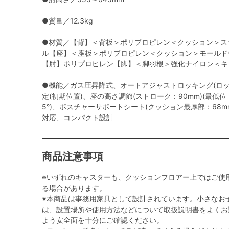
●質量／12.3kg
●材質／【背】＜背板＞ポリプロピレン＜クッション＞ス
ル【座】＜座板＞ポリプロピレン＜クッション＞モールド
【肘】ポリプロピレン【脚】＜脚羽根＞強化ナイロン＜キ
●機能／ガス圧昇降式、オートアジャストロッキング(ロッ
定(初期位置)、座の高さ調節(ストローク：90mm)(最低位
5°)、ポスチャーサポートシート(クッション最厚部：68
対応、コンパクト設計
商品注意事項
※いずれのキャスターも、クッションフロアー上ではご使
る場合があります。
※本商品は事務用家具として設計されています。小さなお
は、設置場所や使用方法などについて取扱説明書をよくお
よう安全面を十分にご確認ください。