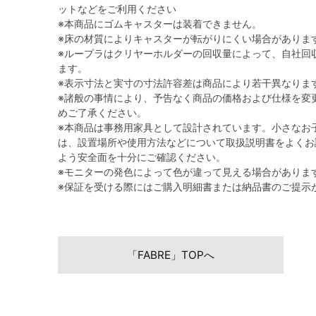
ットなどをご利用ください
※本商品にゴムキャスターは装着できません。
※床の材質によりキャスターが転がりにくい場合がありま
※ループラはクリヤーホルダーの回収量によって、自社回
ます。
※表示寸法と実寸の寸法許容差は商品により若干異なりま
※諸般の事情により、予告なく商品の価格および仕様を変
めご了承ください。
※本商品は事務用家具として設計されています。小さなお
は、設置場所や使用方法などについて取扱説明書をよくお
よう安全面を十分にご確認ください。
※モニターの発色によって色が違って見える場合がありま
※保証を受ける際にはご購入明細書または納品書のご提示
「FABRE」TOPへ