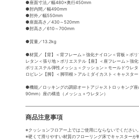
●座面寸法／幅480×奥行450mm
●肘内間／幅490mm
●肘外／幅550mm
●座面高さ／430～520mm
●肘高さ／610～700mm
●質量／13.2kg
●材質／【背】＜背フレーム＞強化ナイロン＜背板＞ポリ
レタン＜張り地＞ポリエステル【座】＜座フレーム＞強化
ポリエステル弾性メッシュ＜クッション＞モールドウレタ
ロピレン【脚】＜脚羽根＞アルミダイカスト＜キャスター
●機能／ロッキングの調節オートアジャストロッキング座
90mm）座の構造（メッシュ＋ウレタン）
商品注意事項
※クッションフロアー上ではご使用にならないでください
※硬くて滑りやすい材質のフローリング床でキャスターが