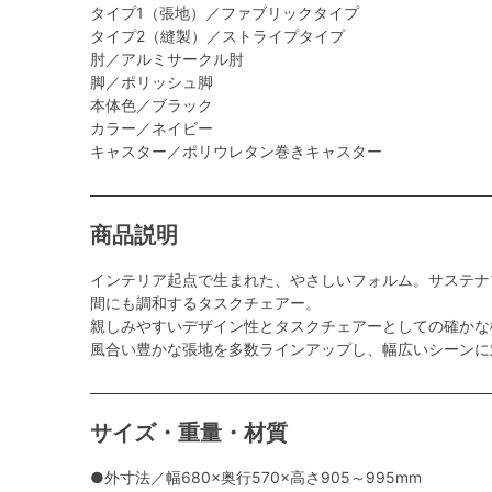
タイプ1（張地）／ファブリックタイプ
タイプ2（縫製）／ストライプタイプ
肘／アルミサークル肘
脚／ポリッシュ脚
本体色／ブラック
カラー／ネイビー
キャスター／ポリウレタン巻きキャスター
商品説明
インテリア起点で生まれた、やさしいフォルム。サステナ
間にも調和するタスクチェアー。
親しみやすいデザイン性とタスクチェアーとしての確かな
風合い豊かな張地を多数ラインアップし、幅広いシーンに
サイズ・重量・材質
●外寸法／幅680×奥行570×高さ905～995mm