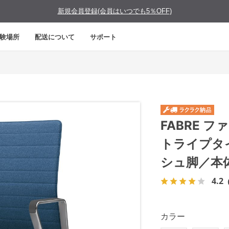
新規会員登録(会員はいつでも5％OFF)
験場所
配送について
サポート
FABRE 
トライプタ
シュ脚／本
4.2
カラー