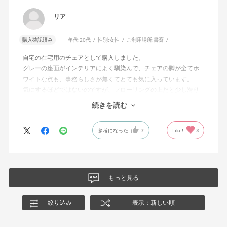
リア
購入確認済み
年代:
20代
性別:
女性
ご利用場所:
書斎
自宅の在宅用のチェアとして購入しました。
グレーの座面がインテリアによく馴染んで、チェアの脚が全てホ
ワイトな点も、事務らしさが無くてとても気に入っています。
気にするほどではないのですが、フローリングの上だと少し滑り
が良くないです。カーペットを敷けばいいのですが、少し気にな
続きを読む
りました。
全体的にとても満足しています！ありがとうございました。
参考になった
7
Like!
3
もっと見る
絞り込み
表示：新しい順