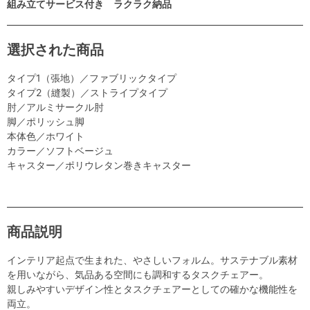
組み立てサービス付き ラクラク納品
選択された商品
タイプ1（張地）／ファブリックタイプ
タイプ2（縫製）／ストライプタイプ
肘／アルミサークル肘
脚／ポリッシュ脚
本体色／ホワイト
カラー／ソフトベージュ
キャスター／ポリウレタン巻きキャスター
商品説明
インテリア起点で生まれた、やさしいフォルム。サステナブル素材
を用いながら、気品ある空間にも調和するタスクチェアー。
親しみやすいデザイン性とタスクチェアーとしての確かな機能性を
両立。