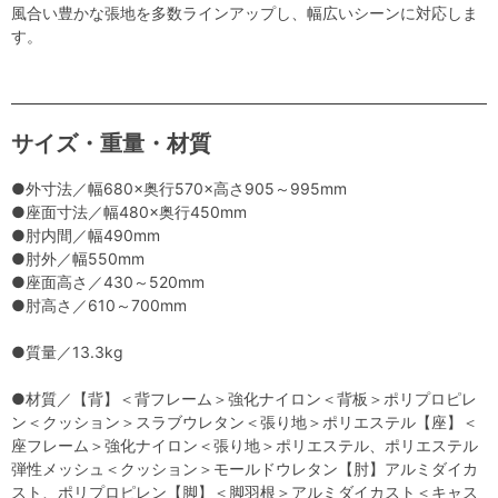
風合い豊かな張地を多数ラインアップし、幅広いシーンに対応しま
す。
サイズ・重量・材質
●外寸法／幅680×奥行570×高さ905～995mm
●座面寸法／幅480×奥行450mm
●肘内間／幅490mm
●肘外／幅550mm
●座面高さ／430～520mm
●肘高さ／610～700mm
●質量／13.3kg
●材質／【背】＜背フレーム＞強化ナイロン＜背板＞ポリプロピレ
ン＜クッション＞スラブウレタン＜張り地＞ポリエステル【座】＜
座フレーム＞強化ナイロン＜張り地＞ポリエステル、ポリエステル
弾性メッシュ＜クッション＞モールドウレタン【肘】アルミダイカ
スト、ポリプロピレン【脚】＜脚羽根＞アルミダイカスト＜キャス