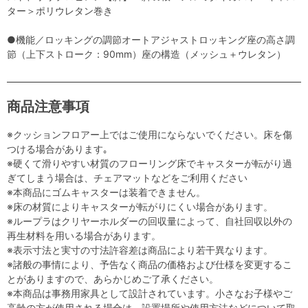
ター＞ポリウレタン巻き
●機能／ロッキングの調節オートアジャストロッキング座の高さ調
節（上下ストローク：90mm）座の構造（メッシュ＋ウレタン）
商品注意事項
※クッションフロアー上ではご使用にならないでください。床を傷
つける場合があります｡
※硬くて滑りやすい材質のフローリング床でキャスターが転がり過
ぎてしまう場合は、チェアマットなどをご利用ください
※本商品にゴムキャスターは装着できません。
※床の材質によりキャスターが転がりにくい場合があります。
※ループラはクリヤーホルダーの回収量によって、自社回収以外の
再生材料を用いる場合があります。
※表示寸法と実寸の寸法許容差は商品により若干異なります。
※諸般の事情により、予告なく商品の価格および仕様を変更するこ
とがありますので、あらかじめご了承ください。
※本商品は事務用家具として設計されています。小さなお子様やご
高齢の方が使用される場合は、設置場所や使用方法などについて取