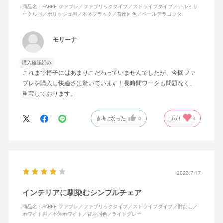
商品名：FABRE ファブレ／ファブリックタイプ／ストライプタイプ／アルミサ
ークル肘／ポリッシュ脚／本体ブラック／背座同色／ペールテラコッタ
モリーナ
購入確認済み
これまで椅子にはあまりこだわっていませんでしたが、今回ファ
ブレを購入し快適さに驚いています！長時間ワークも問題なく、
重宝しております。
参考になった
0
Like!
3
2023.7.17
インテリアに馴染むシンプルチェア
商品名：FABRE ファブレ／ファブリックタイプ／ストライプタイプ／肘なし／
ホワイト脚／本体ホワイト／背座同色／ライトグレー