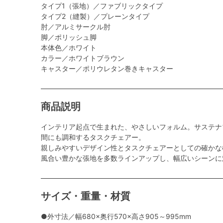
タイプ1（張地）／ファブリックタイプ
タイプ2（縫製）／プレーンタイプ
肘／アルミサークル肘
脚／ポリッシュ脚
本体色／ホワイト
カラー／ホワイトブラウン
キャスター／ポリウレタン巻きキャスター
商品説明
インテリア起点で生まれた、やさしいフォルム。サステナ
間にも調和するタスクチェアー。
親しみやすいデザイン性とタスクチェアーとしての確かな
風合い豊かな張地を多数ラインアップし、幅広いシーンに
サイズ・重量・材質
●外寸法／幅680×奥行570×高さ905～995mm