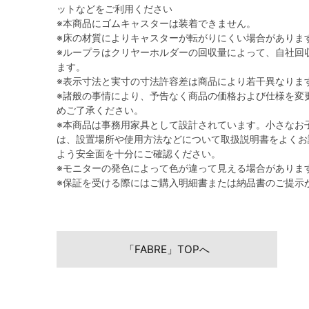
ットなどをご利用ください
※本商品にゴムキャスターは装着できません。
※床の材質によりキャスターが転がりにくい場合がありま
※ループラはクリヤーホルダーの回収量によって、自社回
ます。
※表示寸法と実寸の寸法許容差は商品により若干異なりま
※諸般の事情により、予告なく商品の価格および仕様を変
めご了承ください。
※本商品は事務用家具として設計されています。小さなお
は、設置場所や使用方法などについて取扱説明書をよくお
よう安全面を十分にご確認ください。
※モニターの発色によって色が違って見える場合がありま
※保証を受ける際にはご購入明細書または納品書のご提示
「FABRE」TOPへ