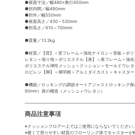
●座面寸法／幅480×奥行450mm
●肘内間／幅490mm
●肘外／幅550mm
●座面高さ／430～520mm
●肘高さ／610～700mm
●質量／13.2kg
●材質／【背】＜背フレーム＞強化ナイロン＜背板＞ポリ
レタン＜張り地＞ポリエステル【座】＜座フレーム＞強化
ポリエステル弾性メッシュ＜クッション＞モールドウレタ
ロピレン【脚】＜脚羽根＞アルミダイカスト＜キャスター
●機能／ロッキングの調節オートアジャストロッキング座
90mm）座の構造（メッシュ＋ウレタン）
商品注意事項
※クッションフロアー上ではご使用にならないでください
※硬くて滑りやすい材質のフローリング床でキャスターが