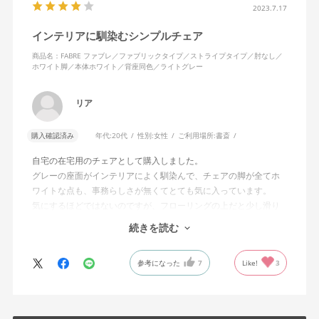
2023.7.17
インテリアに馴染むシンプルチェア
商品名：FABRE ファブレ／ファブリックタイプ／ストライプタイプ／肘なし／
ホワイト脚／本体ホワイト／背座同色／ライトグレー
リア
購入確認済み
年代:
20代
性別:
女性
ご利用場所:
書斎
自宅の在宅用のチェアとして購入しました。
グレーの座面がインテリアによく馴染んで、チェアの脚が全てホ
ワイトな点も、事務らしさが無くてとても気に入っています。
気にするほどではないのですが、フローリングの上だと少し滑り
が良くないです。カーペットを敷けばいいのですが、少し気にな
続きを読む
りました。
全体的にとても満足しています！ありがとうございました。
参考になった
7
Like!
3