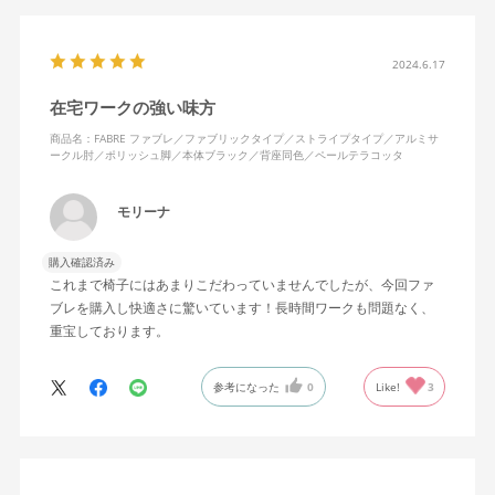
2024.6.17
在宅ワークの強い味方
商品名：FABRE ファブレ／ファブリックタイプ／ストライプタイプ／アルミサ
ークル肘／ポリッシュ脚／本体ブラック／背座同色／ペールテラコッタ
モリーナ
購入確認済み
これまで椅子にはあまりこだわっていませんでしたが、今回ファ
ブレを購入し快適さに驚いています！長時間ワークも問題なく、
重宝しております。
参考になった
0
Like!
3