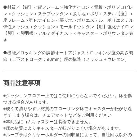
●材質／【背】＜背フレーム＞強化ナイロン＜背板＞ポリプロピレ
ン＜クッション＞スラブウレタン＜張り地＞ポリエステル【座】＜
座フレーム＞強化ナイロン＜張り地＞ポリエステル、ポリエステル
弾性メッシュ＜クッション＞モールドウレタン【肘】強化ナイロン
【脚】＜脚羽根＞アルミダイカスト＜キャスター＞ポリウレタン巻
き
●機能／ロッキングの調節オートアジャストロッキング座の高さ調
節（上下ストローク：90mm）座の構造（メッシュ＋ウレタン）
商品注意事項
※クッションフロアー上ではご使用にならないでください。床を傷
つける場合があります｡
※硬くて滑りやすい材質のフローリング床でキャスターが転がり過
ぎてしまう場合は、チェアマットなどをご利用ください
※本商品にゴムキャスターは装着できません。
※床の材質によりキャスターが転がりにくい場合があります。
※ループラはクリヤーホルダーの回収量によって、自社回収以外の