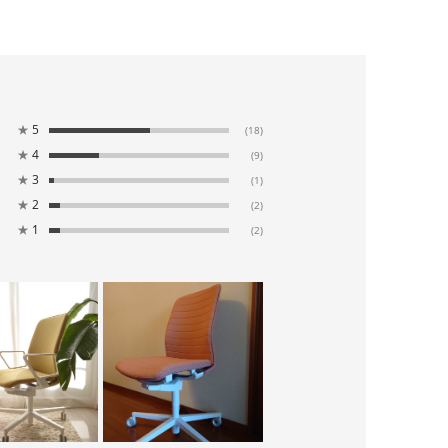
★
5
(18)
★
4
(9)
★
3
(1)
★
2
(2)
★
1
(2)