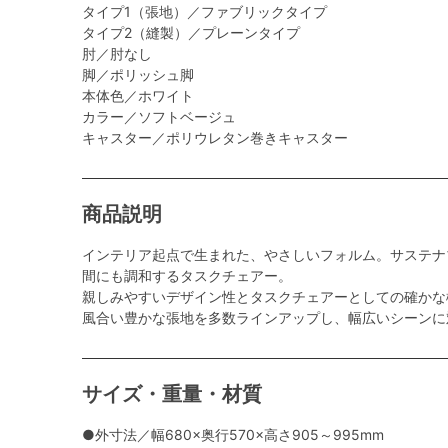
タイプ1（張地）／ファブリックタイプ
タイプ2（縫製）／プレーンタイプ
肘／肘なし
脚／ポリッシュ脚
本体色／ホワイト
カラー／ソフトベージュ
キャスター／ポリウレタン巻きキャスター
商品説明
インテリア起点で生まれた、やさしいフォルム。サステナ
間にも調和するタスクチェアー。
親しみやすいデザイン性とタスクチェアーとしての確かな
風合い豊かな張地を多数ラインアップし、幅広いシーンに
サイズ・重量・材質
●外寸法／幅680×奥行570×高さ905～995mm