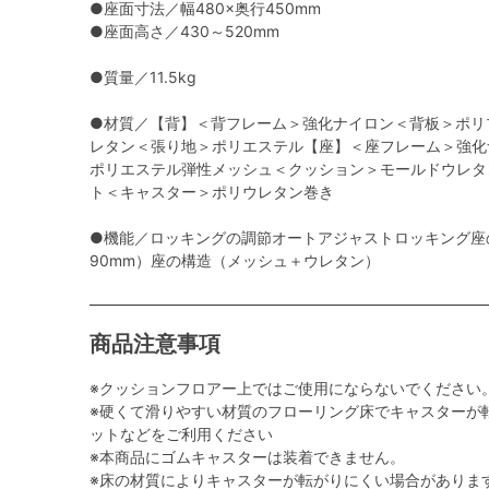
●座面寸法／幅480×奥行450mm
●座面高さ／430～520mm
●質量／11.5kg
●材質／【背】＜背フレーム＞強化ナイロン＜背板＞ポリ
レタン＜張り地＞ポリエステル【座】＜座フレーム＞強化
ポリエステル弾性メッシュ＜クッション＞モールドウレタ
ト＜キャスター＞ポリウレタン巻き
●機能／ロッキングの調節オートアジャストロッキング座
90mm）座の構造（メッシュ＋ウレタン）
商品注意事項
※クッションフロアー上ではご使用にならないでください
※硬くて滑りやすい材質のフローリング床でキャスターが
ットなどをご利用ください
※本商品にゴムキャスターは装着できません。
※床の材質によりキャスターが転がりにくい場合がありま