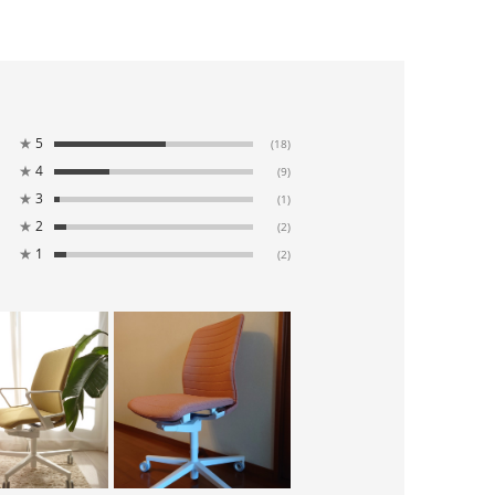
★
5
(18)
★
4
(9)
★
3
(1)
★
2
(2)
★
1
(2)