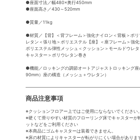
●座面寸法／幅480×奥行450mm
●座面高さ／430～520mm
●質量／11kg
●材質／【背】＜背フレーム＞強化ナイロン＜背板＞ポリ
レタン＜張り地＞ポリエステル【座】＜座フレーム＞強化
ポリエステル弾性メッシュ＜クッション＞モールドウレタ
キャスター＞ポリウレタン巻き
●機能／ロッキングの調節オートアジャストロッキング座
90mm）座の構造（メッシュ＋ウレタン）
商品注意事項
※クッションフロアー上ではご使用にならないでください
※硬くて滑りやすい材質のフローリング床でキャスターが
ットなどをご利用ください
※本商品にゴムキャスターは装着できません。
※床の材質によりキャスターが転がりにくい場合がありま