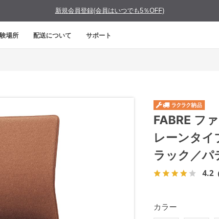
新規会員登録(会員はいつでも5％OFF)
験場所
配送について
サポート
FABRE 
レーンタイ
ラック／パ
4.2
カラー