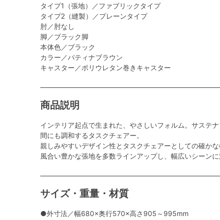
タイプ1（張地）／ファブリックタイプ
タイプ2（縫製）／プレーンタイプ
肘／肘なし
脚／ブラック脚
本体色／ブラック
カラー／パティナブラウン
キャスター／ポリウレタン巻きキャスター
商品説明
インテリア起点で生まれた、やさしいフォルム。サステナ
間にも調和するタスクチェアー。
親しみやすいデザイン性とタスクチェアーとしての確かな
風合い豊かな張地を多数ラインアップし、幅広いシーンに
サイズ・重量・材質
●外寸法／幅680×奥行570×高さ905～995mm