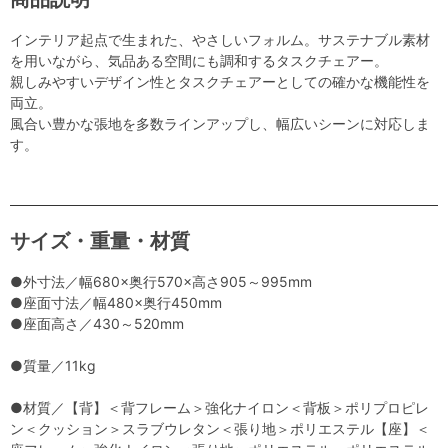
インテリア起点で生まれた、やさしいフォルム。サステナブル素材
を用いながら、気品ある空間にも調和するタスクチェアー。
親しみやすいデザイン性とタスクチェアーとしての確かな機能性を
両立。
風合い豊かな張地を多数ラインアップし、幅広いシーンに対応しま
す。
サイズ・重量・材質
●外寸法／幅680×奥行570×高さ905～995mm
●座面寸法／幅480×奥行450mm
●座面高さ／430～520mm
●質量／11kg
●材質／【背】＜背フレーム＞強化ナイロン＜背板＞ポリプロピレ
ン＜クッション＞スラブウレタン＜張り地＞ポリエステル【座】＜