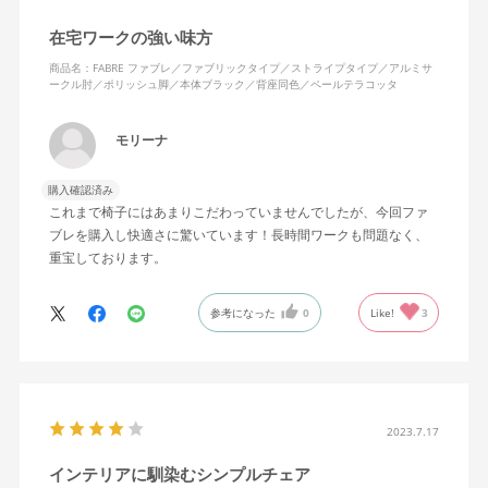
在宅ワークの強い味方
商品名：FABRE ファブレ／ファブリックタイプ／ストライプタイプ／アルミサ
ークル肘／ポリッシュ脚／本体ブラック／背座同色／ペールテラコッタ
モリーナ
購入確認済み
これまで椅子にはあまりこだわっていませんでしたが、今回ファ
ブレを購入し快適さに驚いています！長時間ワークも問題なく、
重宝しております。
参考になった
0
Like!
3
2023.7.17
インテリアに馴染むシンプルチェア