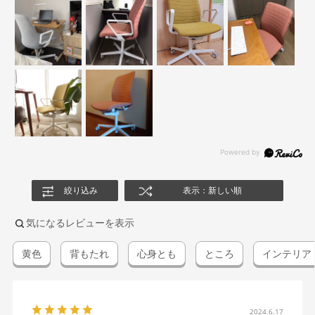
絞り込み
表示：新しい順
気になるレビューを表示
黄色
背もたれ
心身とも
ところ
インテリア
2024.6.17