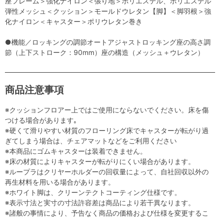
座フレーム＞強化ナイロン＜張り地＞ポリエステル、ポリエステル
弾性メッシュ＜クッション＞モールドウレタン【脚】＜脚羽根＞強
化ナイロン＜キャスター＞ポリウレタン巻き
●機能／ロッキングの調節オートアジャストロッキング座の高さ調
節（上下ストローク：90mm）座の構造（メッシュ＋ウレタン）
商品注意事項
※クッションフロアー上ではご使用にならないでください。床を傷
つける場合があります｡
※硬くて滑りやすい材質のフローリング床でキャスターが転がり過
ぎてしまう場合は、チェアマットなどをご利用ください
※本商品にゴムキャスターは装着できません。
※床の材質によりキャスターが転がりにくい場合があります。
※ループラはクリヤーホルダーの回収量によって、自社回収以外の
再生材料を用いる場合があります。
※ホワイト脚は、クリーンテクトコーティング仕様です。
※表示寸法と実寸の寸法許容差は商品により若干異なります。
※諸般の事情により、予告なく商品の価格および仕様を変更するこ