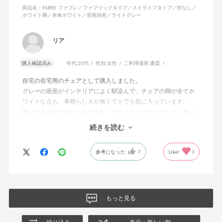
商品名：FABRE ファブレ／ファブリックタイプ／ストライプタイプ／肘なし／
ホワイト脚／本体ホワイト／背座同色／ライトグレー
リア
購入確認済み
年代:
20代
性別:
女性
ご利用場所:
書斎
自宅の在宅用のチェアとして購入しました。
グレーの座面がインテリアによく馴染んで、チェアの脚が全てホ
ワイトな点も、事務らしさが無くてとても気に入っています。
気にするほどではないのですが、フローリングの上だと少し滑り
が良くないです。カーペットを敷けばいいのですが、少し気にな
続きを読む
りました。
全体的にとても満足しています！ありがとうございました。
参考になった
7
Like!
3
もっと見る