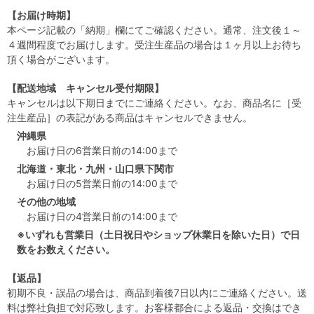
【お届け時期】
本ページ記載の「納期」欄にてご確認ください。通常、注文後１～
４週間程度でお届けします。受注生産品の場合は１ヶ月以上お待ち
頂く場合がございます。
【配送地域 キャンセル受付期限】
キャンセルは以下期日までにご連絡ください。なお、商品名に［受
注生産品］の表記がある商品はキャンセルできません。
沖縄県
お届け日の6営業日前の14:00まで
北海道・東北・九州・山口県下関市
お届け日の5営業日前の14:00まで
その他の地域
お届け日の4営業日前の14:00まで
※いずれも営業日（土日祝日やショップ休業日を除いた日）で日
数をお数えください。
【返品】
初期不良・誤品の場合は、商品到着後7日以内にご連絡ください。送
料は弊社負担で対応致します。お客様都合による返品・交換はでき