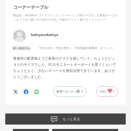
コーナーテーブル
商品名：WORKFIT ワークフィット／ミーティング用テーブル／三角形テーブル
／キャスター脚／Ｗ1400×Ｄ700／天板ホワイト／脚フラットシルバー
kakiyanokakiya
購入確認済み
年代:
50代
性別:
男性
ご利用場所:
事務所・オフィス
事務所の配置換えで三角形のデスクを探していて、ちょうどピッ
タリのサイズでした。PCのモニターとキーボードを置くくらいで
ちょうどよく、少ないスペースを有効活用できています。ありが
とうございました。
参考になった
0
Like!
0
もっと見る