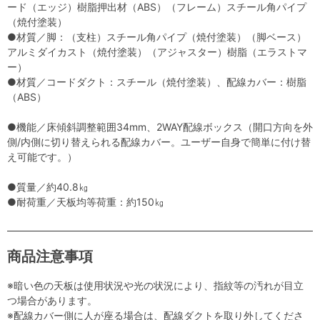
ード（エッジ）樹脂押出材（ABS）（フレーム）スチール角パイプ
（焼付塗装）
●材質／脚：（支柱）スチール角パイプ（焼付塗装）（脚ベース）
アルミダイカスト（焼付塗装）（アジャスター）樹脂（エラストマ
ー）
●材質／コードダクト：スチール（焼付塗装）、配線カバー：樹脂
（ABS）
●機能／床傾斜調整範囲34mm、2WAY配線ボックス（開口方向を外
側/内側に切り替えられる配線カバー。ユーザー自身で簡単に付け替
え可能です。）
●質量／約40.8㎏
●耐荷重／天板均等荷重：約150㎏
商品注意事項
※暗い色の天板は使用状況や光の状況により、指紋等の汚れが目立
つ場合があります。
※配線カバー側に人が座る場合は、配線ダクトを取り外してくださ