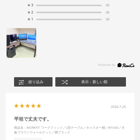
★
3
(0)
★
2
(0)
★
1
(0)
絞り込み
表示：新しい順
2026.7.25
平坦で丈夫です。
商品名：WORKFIT ワークフィット／L型テーブル／キャスター脚／W1600／天
板ブラウンウォールナット／脚ブラック