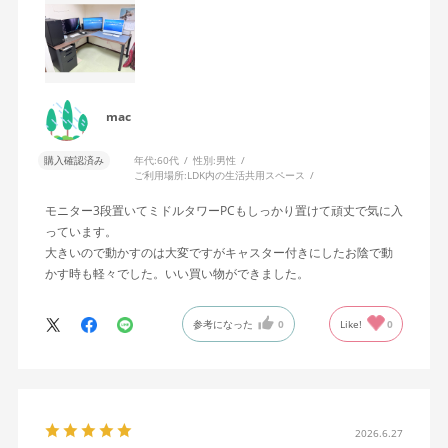
mac
購入確認済み
年代:
60代
性別:
男性
ご利用場所:
LDK内の生活共用スペース
モニター3段置いてミドルタワーPCもしっかり置けて頑丈で気に入
っています。
大きいので動かすのは大変ですがキャスター付きにしたお陰で動
かす時も軽々でした。いい買い物ができました。
参考になった
0
Like!
0
2026.6.27