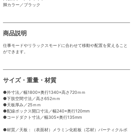
脚カラー／ブラック
商品説明
仕事モードやリラックスモードに合わせて移動や配置を変えること
ができます。
サイズ・重量・材質
●外寸法／幅1800×奥行1340×高さ720ｍｍ
●下肢空間寸法／高さ652ｍｍ
●天板厚み／25ｍｍ
●配線ボックス開口寸法／幅240×奥行120mm
●コードダクト寸法／幅305×奥行135mm
●材質／天板：（表面材）メラミン化粧板（芯材）パーティクルボ