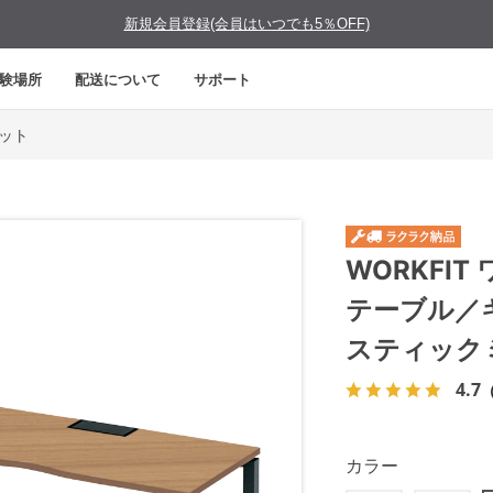
新規会員登録(会員はいつでも5％OFF)
験場所
配送について
サポート
ィット
WORKFI
テーブル／
スティック
4.7
カラー