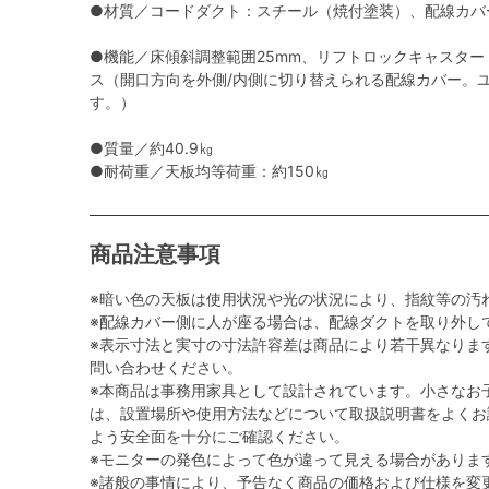
●材質／コードダクト：スチール（焼付塗装）、配線カバー
●機能／床傾斜調整範囲25mm、リフトロックキャスター
ス（開口方向を外側/内側に切り替えられる配線カバー。
す。）
●質量／約40.9㎏
●耐荷重／天板均等荷重：約150㎏
商品注意事項
※暗い色の天板は使用状況や光の状況により、指紋等の汚
※配線カバー側に人が座る場合は、配線ダクトを取り外し
※表示寸法と実寸の寸法許容差は商品により若干異なりま
問い合わせください。
※本商品は事務用家具として設計されています。小さなお
は、設置場所や使用方法などについて取扱説明書をよくお
よう安全面を十分にご確認ください。
※モニターの発色によって色が違って見える場合がありま
※諸般の事情により、予告なく商品の価格および仕様を変