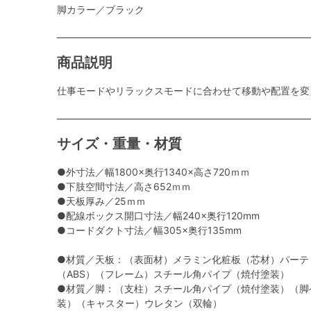
脚カラー／ブラック
商品説明
仕事モードやリラックスモードに合わせて移動や配置を変
サイズ・重量・材質
●外寸法／幅1800×奥行1340×高さ720ｍｍ
●下肢空間寸法／高さ652ｍｍ
●天板厚み／25ｍｍ
●配線ボックス開口寸法／幅240×奥行120mm
●コードダクト寸法／幅305×奥行135mm
●材質／天板：（表面材）メラミン化粧板（芯材）パーテ
（ABS）（フレーム）スチール角パイプ（焼付塗装）
●材質／脚：（支柱）スチール角パイプ（焼付塗装）（脚
装）（キャスター）ウレタン（双輪）