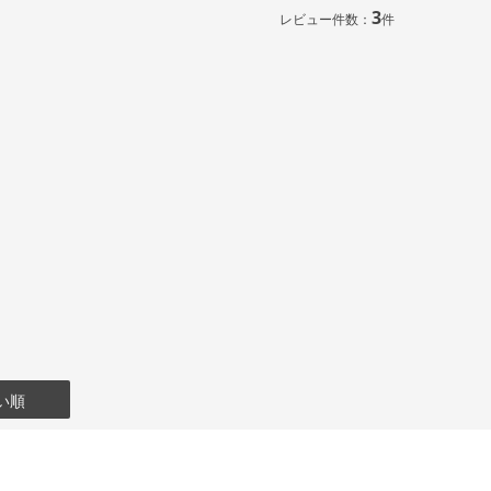
3
レビュー件数：
件
い順