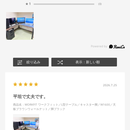
★
1
(0)
絞り込み
表示：新しい順
2026.7.25
平坦で丈夫です。
商品名：WORKFIT ワークフィット／L型テーブル／キャスター脚／W1600／天
板ブラウンウォールナット／脚ブラック