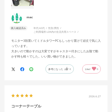
mac
購入確認済み
年代:
60代
性別:
男性
ご利用場所:
LDK内の生活共用スペース
モニター3段置いてミドルタワーPCもしっかり置けて頑丈で気に入
っています。
大きいので動かすのは大変ですがキャスター付きにしたお陰で動
かす時も軽々でした。いい買い物ができました。
参考になった
0
Like!
0
2026.6.27
コーナーテーブル