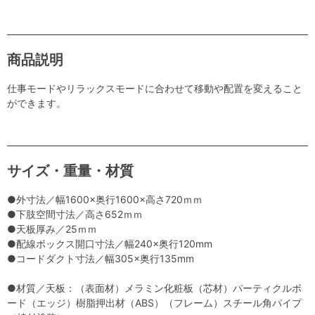
商品説明
仕事モードやリラックスモードに合わせて移動や配置を変えること
ができます。
サイズ・重量・材質
●外寸法／幅1600×奥行1600×高さ720ｍｍ
●下肢空間寸法／高さ652ｍｍ
●天板厚み／25ｍｍ
●配線ボックス開口寸法／幅240×奥行120mm
●コードダクト寸法／幅305×奥行135mm
●材質／天板：（表面材）メラミン化粧板（芯材）パーティクルボ
ード（エッジ）樹脂押出材（ABS）（フレーム）スチール角パイプ