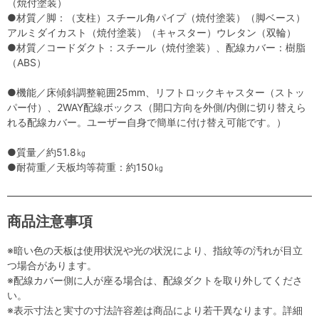
（焼付塗装）
●材質／脚：（支柱）スチール角パイプ（焼付塗装）（脚ベース）
アルミダイカスト（焼付塗装）（キャスター）ウレタン（双輪）
●材質／コードダクト：スチール（焼付塗装）、配線カバー：樹脂
（ABS）
●機能／床傾斜調整範囲25mm、リフトロックキャスター（ストッ
パー付）、2WAY配線ボックス（開口方向を外側/内側に切り替えら
れる配線カバー。ユーザー自身で簡単に付け替え可能です。）
●質量／約51.8㎏
●耐荷重／天板均等荷重：約150㎏
商品注意事項
※暗い色の天板は使用状況や光の状況により、指紋等の汚れが目立
つ場合があります。
※配線カバー側に人が座る場合は、配線ダクトを取り外してくださ
い。
※表示寸法と実寸の寸法許容差は商品により若干異なります。詳細