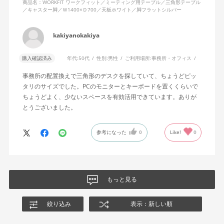
商品名：WORKFIT ワークフィット／ミーティング用テーブル／三角形テーブル
／キャスター脚／Ｗ1400×Ｄ700／天板ホワイト／脚フラットシルバー
kakiyanokakiya
購入確認済み
年代:
50代
性別:
男性
ご利用場所:
事務所・オフィス
事務所の配置換えで三角形のデスクを探していて、ちょうどピッ
タリのサイズでした。PCのモニターとキーボードを置くくらいで
ちょうどよく、少ないスペースを有効活用できています。ありが
とうございました。
参考になった
0
Like!
0
もっと見る
絞り込み
表示：新しい順