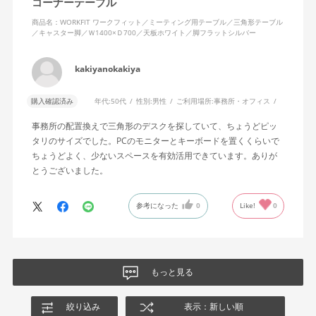
コーナーテーブル
商品名：WORKFIT ワークフィット／ミーティング用テーブル／三角形テーブル
／キャスター脚／Ｗ1400×Ｄ700／天板ホワイト／脚フラットシルバー
kakiyanokakiya
購入確認済み
年代:
50代
性別:
男性
ご利用場所:
事務所・オフィス
事務所の配置換えで三角形のデスクを探していて、ちょうどピッ
タリのサイズでした。PCのモニターとキーボードを置くくらいで
ちょうどよく、少ないスペースを有効活用できています。ありが
とうございました。
参考になった
0
Like!
0
もっと見る
絞り込み
表示：新しい順