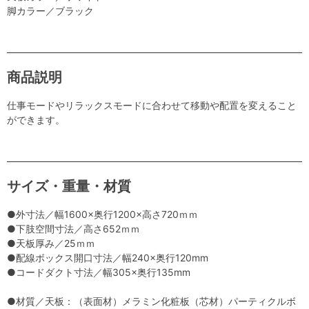
脚カラー／ブラック
商品説明
仕事モードやリラックスモードに合わせて移動や配置を変えること
ができます。
サイズ・重量・材質
●外寸法／幅1600×奥行1200×高さ720ｍｍ
●下肢空間寸法／高さ652ｍｍ
●天板厚み／25ｍｍ
●配線ボックス開口寸法／幅240×奥行120mm
●コードダクト寸法／幅305×奥行135mm
●材質／天板：（表面材）メラミン化粧板（芯材）パーティクルボ