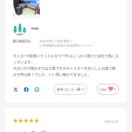
mac
購入確認済み
年代:
60代
性別:
男性
ご利用場所:
LDK内の生活共用スペース
モニター3段置いてミドルタワーPCもしっかり置けて頑丈で気に入
っています。
大きいので動かすのは大変ですがキャスター付きにしたお陰で動
かす時も軽々でした。いい買い物ができました。
参考になった
0
Like!
0
2026.6.27