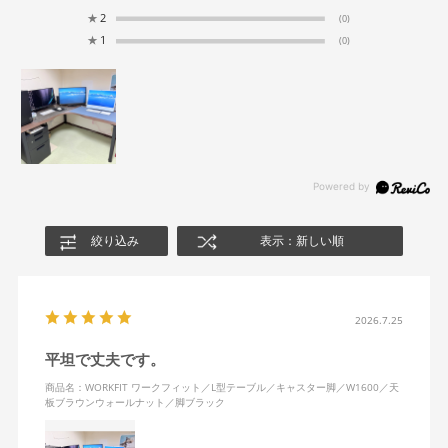
★
2
(0)
★
1
(0)
絞り込み
表示：新しい順
2026.7.25
平坦で丈夫です。
商品名：WORKFIT ワークフィット／L型テーブル／キャスター脚／W1600／天
板ブラウンウォールナット／脚ブラック