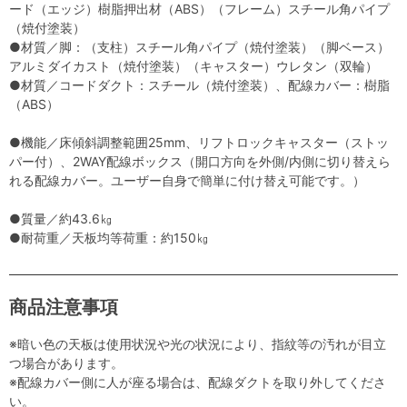
ード（エッジ）樹脂押出材（ABS）（フレーム）スチール角パイプ
（焼付塗装）
●材質／脚：（支柱）スチール角パイプ（焼付塗装）（脚ベース）
アルミダイカスト（焼付塗装）（キャスター）ウレタン（双輪）
●材質／コードダクト：スチール（焼付塗装）、配線カバー：樹脂
（ABS）
●機能／床傾斜調整範囲25mm、リフトロックキャスター（ストッ
パー付）、2WAY配線ボックス（開口方向を外側/内側に切り替えら
れる配線カバー。ユーザー自身で簡単に付け替え可能です。）
●質量／約43.6㎏
●耐荷重／天板均等荷重：約150㎏
商品注意事項
※暗い色の天板は使用状況や光の状況により、指紋等の汚れが目立
つ場合があります。
※配線カバー側に人が座る場合は、配線ダクトを取り外してくださ
い。