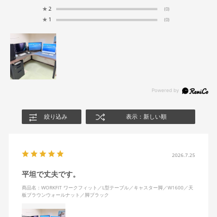
★
2
(0)
★
1
(0)
絞り込み
表示：新しい順
2026.7.25
平坦で丈夫です。
商品名：WORKFIT ワークフィット／L型テーブル／キャスター脚／W1600／天
板ブラウンウォールナット／脚ブラック