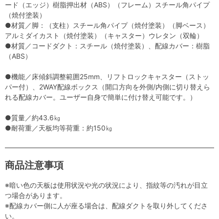
ード（エッジ）樹脂押出材（ABS）（フレーム）スチール角パイプ
（焼付塗装）
●材質／脚：（支柱）スチール角パイプ（焼付塗装）（脚ベース）
アルミダイカスト（焼付塗装）（キャスター）ウレタン（双輪）
●材質／コードダクト：スチール（焼付塗装）、配線カバー：樹脂
（ABS）
●機能／床傾斜調整範囲25mm、リフトロックキャスター（ストッ
パー付）、2WAY配線ボックス（開口方向を外側/内側に切り替えら
れる配線カバー。ユーザー自身で簡単に付け替え可能です。）
●質量／約43.6㎏
●耐荷重／天板均等荷重：約150㎏
商品注意事項
※暗い色の天板は使用状況や光の状況により、指紋等の汚れが目立
つ場合があります。
※配線カバー側に人が座る場合は、配線ダクトを取り外してくださ
い。