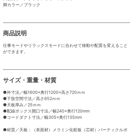
脚カラー／ブラック
商品説明
仕事モードやリラックスモードに合わせて移動や配置を変えること
ができます。
サイズ・重量・材質
●外寸法／幅1600×奥行1200×高さ720ｍｍ
●下肢空間寸法／高さ652ｍｍ
●天板厚み／25ｍｍ
●配線ボックス開口寸法／幅240×奥行120mm
●コードダクト寸法／幅305×奥行135mm
●材質／天板：（表面材）メラミン化粧板（芯材）パーティクルボ