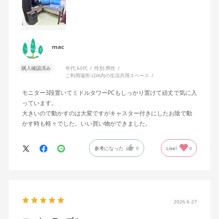
mac
購入確認済み
年代:
60代
性別:
男性
ご利用場所:
LDK内の生活共用スペース
モニター3段置いてミドルタワーPCもしっかり置けて頑丈で気に入
っています。
大きいので動かすのは大変ですがキャスター付きにしたお陰で動
かす時も軽々でした。いい買い物ができました。
参考になった
0
Like!
0
2026.6.27