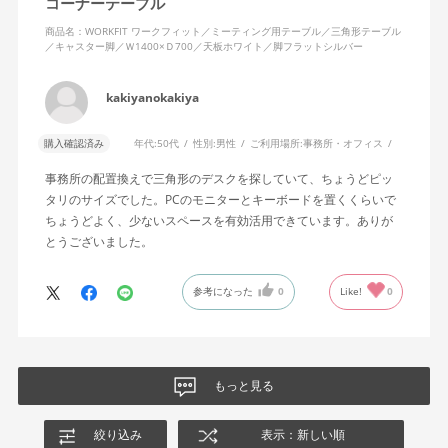
コーナーテーブル
商品名：WORKFIT ワークフィット／ミーティング用テーブル／三角形テーブル
／キャスター脚／Ｗ1400×Ｄ700／天板ホワイト／脚フラットシルバー
kakiyanokakiya
購入確認済み
年代:
50代
性別:
男性
ご利用場所:
事務所・オフィス
事務所の配置換えで三角形のデスクを探していて、ちょうどピッ
タリのサイズでした。PCのモニターとキーボードを置くくらいで
ちょうどよく、少ないスペースを有効活用できています。ありが
とうございました。
参考になった
0
Like!
0
もっと見る
絞り込み
表示：新しい順