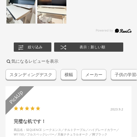
絞り込み
表示：新しい順
気になるレビューを表示
スタンディングデスク
横幅
メーカー
子供の学習
2023.9.2
完璧な机です！
商品名：SEQUENCE シークエンス／チルトテーブル／ハイグレードカラー／
W1150／フルスペックレバー／天板ナチュラルオーク ／脚ブラック