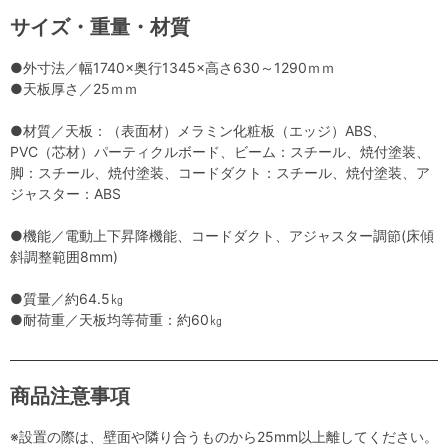
サイズ・重量・材質
●外寸法／幅1740×奥行1345×高さ630～1290ｍｍ
●天板厚さ／25ｍｍ
●材質／天板：（表面材）メラミン化粧板（エッジ）ABS、
PVC（芯材）パーティクルボード、ビーム：スチール、焼付塗装、
脚：スチール、焼付塗装、コードダクト：スチール、焼付塗装、ア
ジャスター：ABS
●機能／電動上下昇降機能、コードダクト、アジャスター調節(床傾
斜調整範囲8mm)
●質量／約64.5㎏
●耐荷重／天板均等荷重：約60㎏
商品注意事項
※設置の際は、壁面や隣り合うものから25mm以上離してください。