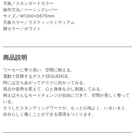
天板／スタンダードカラー
操作方法／ベーシックレバー
サイズ／W1200×D675mm
天板カラー／ラスティックミディアム
脚カラー／ホワイト
商品説明
ワーカーに寄り添い、空間に映える。
電動で昇降するデスクSEQUENCE。
時には立ちあがってデスクに向かってみる。
視点や姿勢を変えて、心と身体を少し刺激してみる。
例えばそんなモードチェンジが自由にできて、空間が美しく整って
いる。
そうしたスタンディングワークが、もっと心地よく、いきいきと、
自分らしく働くことができる環境をつくります。