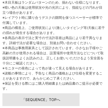
※木目天板はランダムパターンのため、揃わない仕様になります。
※暗い色の天板は使用状況や光の光沢により、指紋などの汚れが目
立つ場合があります。
※レイアウト時に隣り合うデスクの隙間を保つスペーサーが標準で
付属しています。
※商品の構造上、ご使用状況により(激しいタイピング等)天板に若干
の揺れが発生する場合があります。
※各商品の表示寸法と実寸の寸法許容差は商品により若干異なりま
す。詳細寸法が必要な場合は、別途お問い合わせください。
※本商品は事務用家具として設計されています。小さなお子様やご
高齢の方が使用される場合は、設置場所や使用方法などについて取
扱説明書をよくお読みの上、正しくお使いいただけるよう安全面を
十分にご確認ください。
※モニターの発色によって色が違って見える場合があります。
※諸般の事情により、予告なく商品の価格および仕様を変更するこ
とがありますので、あらかじめご了承ください。
※保証を受ける際にはご購入明細書または納品書のご提示が必要で
す。
「SEQUENCE」TOPへ