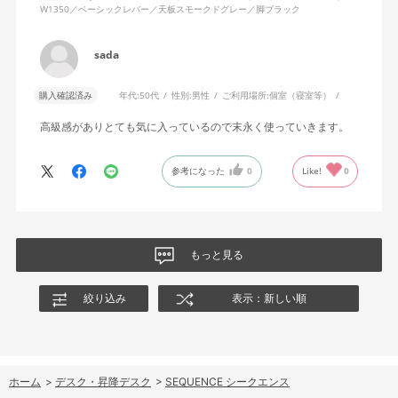
W1350／ベーシックレバー／天板スモークドグレー／脚ブラック
sada
購入確認済み
年代:
50代
性別:
男性
ご利用場所:
個室（寝室等）
高級感がありとても気に入っているので末永く使っていきます。
参考になった
0
Like!
0
もっと見る
絞り込み
表示：新しい順
ホーム
>
デスク・昇降デスク
>
SEQUENCE シークエンス