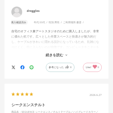
dreggles
購入確認済み
年代:
50代
性別:
男性
ご利用場所:
書斎
自宅のオフィス兼アートスタジオのために購入しましたが、非常
に優れた机です。広々とした作業スペースと快適さが魅力的だ
し、ケーブルがきれいに隠れる設計になっているため、乱雑にな
りにくく、目に入らないのが特徴です。コンピュータモニターを
置くスペースの高さも完璧で、長時間の作業でも疲れにくいで
続きを読む
す。
参考になった
8
Like!
0
昇降機能のおかげで、座っても立っても作業が可能で、その柔軟
性はデスクの下の掃除やオフィスの収納スペースへのアクセスを
容易にしてくれます。デスクの動作は滑らかでありながらも非常
に頑丈で、新しいingLifeデスクチェアとも完璧にマッチしていま
す。本当におすすめのアイテムです。
2026.6.27
シークエンスチルト
商品名：SEQUENCE シークエンス／チルトテーブル／ハイグレードカラー／