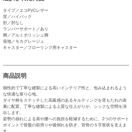
タイプ／エコPVCレザー
背／ハイバック
肘／肘なし
ランバーサポート／あり
脚／アルミポリッシュ脚
張地／モカグレージュ
キャスター／フローリング用キャスター
商品説明
個性的で丁寧な縫製による高いインテリア性と、包み込まれるよう
な快適な座り心地。
ダイヤ柄をステッチした高級感のあるキルティングを背もたれの表
裏に配置。丁寧な縫製による上質な仕上がりが、シックな空間を演
出します。
姿勢の崩れによる肩や腰への負担を軽減するために、2つのサポート
ポイントで骨盤の前滑りや後倒れを防ぎ、背骨のＳ字形状を支えま
す。