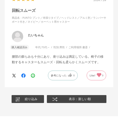
2024.7.26
回転スムーズ
商品名：PUNTO プント／布張りタイプ／ヘッドレスト／アルミ肘／ランバーサ
ポート付き／ネイビー／カーペット用キャスター
たいちゃん
購入確認済み
年代:
70代～
性別:
男性
ご利用場所:
書斎
腰部の膨らみも十分にあり、座り込みは満足している。椅子の移
動するキャスターもスムーズ・回転も柔らかくスムーズです。
参考になった
0
Like!
0
絞り込み
表示：新しい順