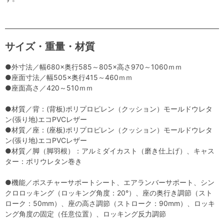
サイズ・重量・材質
●外寸法／幅680×奥行585～805×高さ970～1060ｍｍ
●座面寸法／幅505×奥行415～460ｍｍ
●座面高さ／420～510ｍｍ
●材質／背：(背板)ポリプロピレン（クッション）モールドウレタ
ン(張り地)エコPVCレザー
●材質／座：(座板)ポリプロピレン（クッション）モールドウレタ
ン(張り地)エコPVCレザー
●材質／脚（脚羽根）：アルミダイカスト（磨き仕上げ）、キャス
ター：ポリウレタン巻き
●機能／ポスチャーサポートシート、エアランバーサポート、シン
クロロッキング（ロッキング角度：20°）、座の奥行き調節（スト
ローク：50mm）、座の高さ調節（ストローク：90mm）、ロッキ
ング角度の固定（任意位置）、ロッキング反力調節