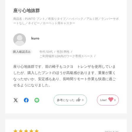
座り心地抜群
商品名：PUNTO プント／布張りタイプ／ハイバック／アルミ肘／ランバーサポ
ートなし／ネイビー／カーペット用キャスター
kuro
購入確認済み
年代:
50代
性別:
男性
ご利用場所:
LDK内のワーク専用スペース
座り心地抜群です、前の椅子もコクヨ トレンザを使用していま
したが、購入したプントのほうが高級感があります、重量が重く
なったせいか、安定感もあり、長時間リモート作業も快適に過ご
せるようになりました。
参考になった
0
Like!
0